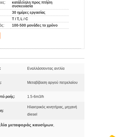
ιες:
κατάλληλη προς πτήση
συσκευασία
30 ημέρες εργασίας
T / T, L / C
άς:
100-500 μονάδες το χρόνο
:
Εναλλάσσοντας αντλία
:
Μεταβίβαση αργού πετρελαίου
τό ροής:
1.5-6m3/h
Ηλεκτρικός κινητήρας, μηχανή
η:
diesel
τλία μεταφοράς καυσίμων
,