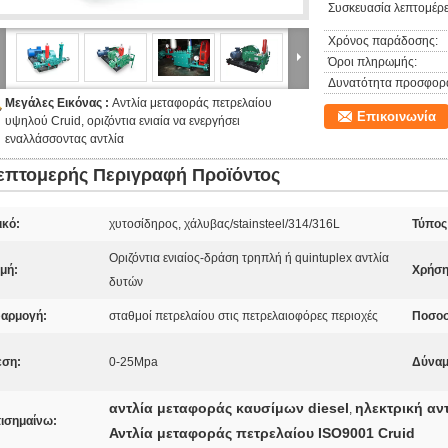
Συσκευασία λεπτομέρε
Χρόνος παράδοσης:
Όροι πληρωμής:
Δυνατότητα προσφορ
Μεγάλες Εικόνας :
Αντλία μεταφοράς πετρελαίου
Επικοινωνία
υψηλού Cruid, οριζόντια ενιαία να ενεργήσει
εναλλάσσοντας αντλία
επτομερής Περιγραφή Προϊόντος
ικό:
χυτοσίδηρος, χάλυβας/stainsteel/314/316L
Τύπος
Οριζόντια ενιαίος-δράση τρηπλή ή quintuplex αντλία
μή:
Χρήση
δυτών
αρμογή:
σταθμοί πετρελαίου στις πετρελαιοφόρες περιοχές
Ποσοσ
εση:
0-25Mpa
Δύναμ
αντλία μεταφοράς καυσίμων diesel
ηλεκτρική αν
,
ισημαίνω:
Αντλία μεταφοράς πετρελαίου ISO9001 Cruid