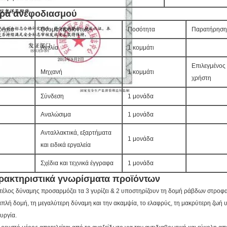
ιρά ανεφοδιασμού
οιχείο
Όνομα προϊόντων
Ποσότητα
Παρατήρηση
Αντλία
1 κομμάτι
Επιλεγμένος
Μηχανή
1 κομμάτι
χρήστη
Σύνδεση
1 μονάδα
Αναλώσιμα
1 μονάδα
Ανταλλακτικά, εξαρτήματα
1 μονάδα
και ειδικά εργαλεία
Σχέδια και τεχνικά έγγραφα
1 μονάδα
ρακτηριστικά γνωρίσματα προϊόντων
ο τέλος δύναμης προσαρμόζει τα 3 γυρίζει & 2 υποστηρίζουν τη δομή ράβδων στροφ
απλή δομή, τη μεγαλύτερη δύναμη και την ακαμψία, το ελαφρύς, τη μακρύτερη ζωή 
ουργία.