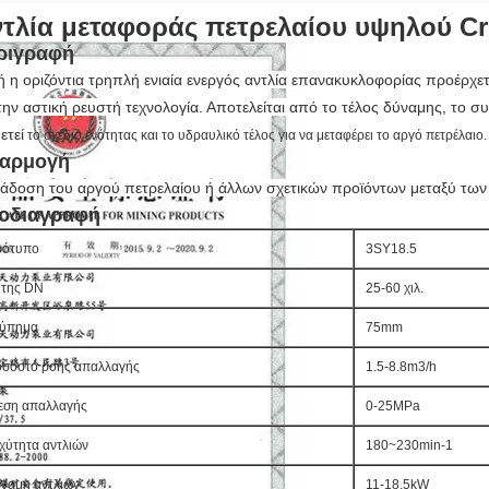
τλία μεταφοράς πετρελαίου υψηλού Cr
ριγραφή
ή η οριζόντια τρηπλή ενιαία ενεργός αντλία επανακυκλοφορίας προέρχετ
 την αστική ρευστή τεχνολογία. Αποτελείται από το τέλος δύναμης, το 
ετεί
το σχέδιο ενότητας και το υδραυλικό τέλος για να μεταφέρει το αργό πετρέλαιο.
αρμογή
άδοση του αργού πετρελαίου ή άλλων σχετικών προϊόντων μεταξύ των
οδιαγραφή
ρότυπο
3SY18.5
της DN
25-60 χιλ.
ύπημα
75mm
σοστό ροής απαλλαγής
1.5-8.8m3/h
εση απαλλαγής
0-25MPa
χύτητα αντλιών
180~230min-1
ναμη αντλιών
11-18.5kW