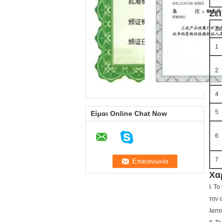
Σε
Στ
1
2
4
5
Είμαι Online Chat Now
6
7
Χα
Ι. Τ
την 
λειτ