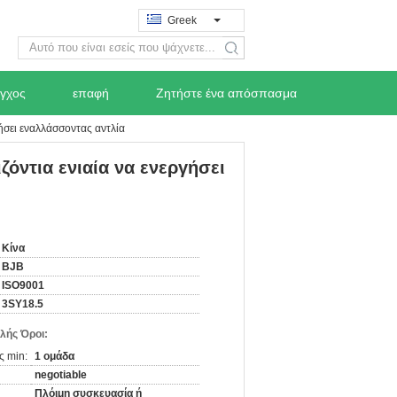
Greek
search
εγχος
επαφή
Ζητήστε ένα απόσπασμα
ήσει εναλλάσσοντας αντλία
ζόντια ενιαία να ενεργήσει
Κίνα
BJB
ISO9001
3SY18.5
λής Όροι:
ς min:
1 ομάδα
negotiable
Πλόιμη συσκευασία ή