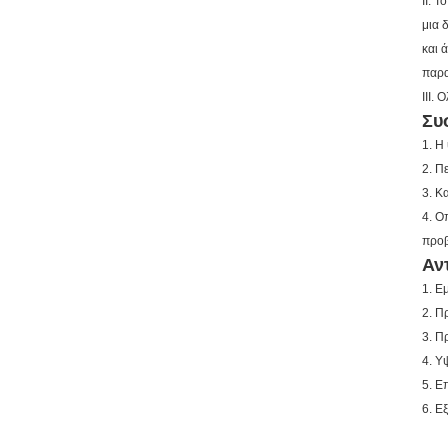
ΙΙ. 
μια 
και 
παρα
ΙΙΙ.
Συ
1. Η
2. Π
3. Κ
4. Ο
προβ
Αν
1. Ε
2. Π
3. Π
4. Υ
5. Ε
6. Ε