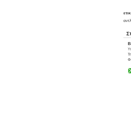
ετικ
αντ
Σ
B
Υ
Τη
Φ