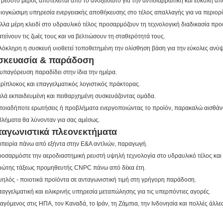
Το ρευστό μέρος αποτελείται από το ανοξείδωτο για την αντιδιαβρωτική και εύκολη 
διογκώσιμη υπηρεσία ενεργειακής αποθήκευσης στο τέλος απαλλαγής για να περιορ
άλλα μέρη κλειδί στο υδραυλικό τέλος προσαρμόζουν τη τεχνολογική διαδικασία προό
τείνουν τις ζωές τους και να βελτιώσουν τη σταθερότητά τους.
 Ολόκληρη η συσκευή υιοθετεί τοποθετημένη την ολίσθηση βάση για την εύκολες ανύ
σκευασία & παράδοση
 υπαγόρευση παραδίδει στην ίδια την ημέρα.
ερίπλοκος και επαγγελματικός λογιστικός πράκτορας.
αλά εκπαιδευμένη και πειθαρχημένη συσκευάζοντας ομάδα.
ποιαδήποτε ερωτήσεις ή προβλήματα ενεργοποιώντας το προϊόν, παρακαλώ αισθάνον
λήματα θα λύνονταν για σας αμέσως.
ταγωνιστικά πλεονεκτήματα
μπειρία πάνω από εξήντα στην Ε&Α αντλιών, παραγωγή.
ροσαρμόστε την αεροδιαστημική ρευστή υψηλή τεχνολογία στο υδραυλικό τέλος και 
ρώτης τάξεως προμηθευτής CNPC πάνω από δέκα έτη.
ψηλός - ποιοτικά προϊόντα σε ανταγωνιστική τιμή στη γρήγορη παράδοση.
παγγελματική και ειλικρινής υπηρεσία μεταπώλησης για τις υπερπόντιες αγορές.
ξαγόμενος στις ΗΠΑ, τον Καναδά, το Ιράν, τη Ζάμπια, την Ινδονησία και πολλές άλλε