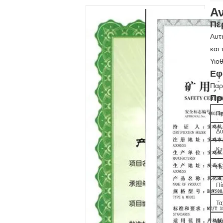
Αν
Πε
Αυτ
και
Υιοθ
Εφ
Παρ
Πρ
Π
Δύ
Κτ
Πο
Πί
Τα
Δύ