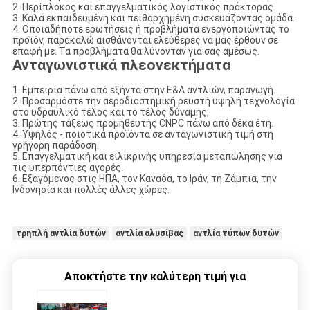
2. Περίπλοκος και επαγγελματικός λογιστικός πράκτορας.
3. Καλά εκπαιδευμένη και πειθαρχημένη συσκευάζοντας ομάδα.
4. Οποιαδήποτε ερωτήσεις ή προβλήματα ενεργοποιώντας το
προϊόν, παρακαλώ αισθάνονται ελεύθερες να μας έρθουν σε
επαφή με. Τα προβλήματα θα λύνονταν για σας αμέσως.
Ανταγωνιστικά πλεονεκτήματα
1. Εμπειρία πάνω από εξήντα στην Ε&Α αντλιών, παραγωγή.
2. Προσαρμόστε την αεροδιαστημική ρευστή υψηλή τεχνολογία
στο υδραυλικό τέλος και το τέλος δύναμης,
3. Πρώτης τάξεως προμηθευτής CNPC πάνω από δέκα έτη.
4. Υψηλός - ποιοτικά προϊόντα σε ανταγωνιστική τιμή στη
γρήγορη παράδοση.
5. Επαγγελματική και ειλικρινής υπηρεσία μεταπώλησης για
τις υπερπόντιες αγορές.
6. Εξαγόμενος στις ΗΠΑ, τον Καναδά, το Ιράν, τη Ζάμπια, την
Ινδονησία και πολλές άλλες χώρες.
τρηπλή αντλία δυτών
αντλία αλυσίβας
αντλία τύπων δυτών
Αποκτήστε την καλύτερη τιμή για