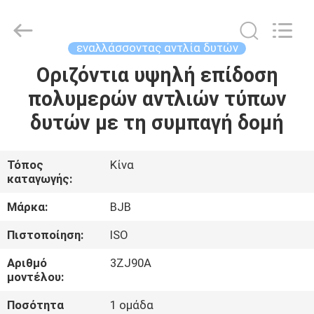
Co.,
Ltd..
All
Rights
Reserved.
εναλλάσσοντας αντλία δυτών
Developed
by
Οριζόντια υψηλή επίδοση
ΣΠΊΤΙ
ECER
πολυμερών αντλιών τύπων
ΠΡΟΪΌΝΤΑ
δυτών με τη συμπαγή δομή
ΠΕΡΊΠΟΥ
Τόπος
Κίνα
καταγωγής:
ΕΜΕΊΣ
Μάρκα:
BJB
ΓΎΡΟΣ
Πιστοποίηση:
ISO
ΕΡΓΟΣΤΑΣΊΩΝ
Αριθμό
3ZJ90A
μοντέλου:
ΠΟΙΟΤΙΚΌΣ
Ποσότητα
1 ομάδα