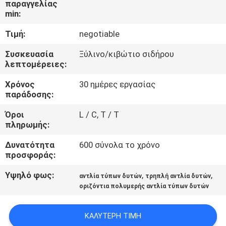
παραγγελίας
ΈΛΕΓΧΟΣ
min:
Τιμή:
negotiable
ΜΑΣ
ΕΛΆΤΕ
Συσκευασία
Ξύλινο/κιβώτιο σιδήρου
λεπτομέρειες:
ΣΕ
Χρόνος
30 ημέρες εργασίας
ΕΠΑΦΉ
παράδοσης:
ΜΕ
Όροι
L / C, T / T
πληρωμής:
ΖΗΤΉΣΤΕ
Δυνατότητα
600 σύνολα το χρόνο
ΈΝΑ
προσφοράς:
ΑΠΌΣΠΑΣΜΑ
Υψηλό φως:
,
,
αντλία τύπων δυτών
τρηπλή αντλία δυτών
οριζόντια πολυμερής αντλία τύπων δυτών
SITEMAP
ΚΑΛΎΤΕΡΗ ΤΙΜΉ