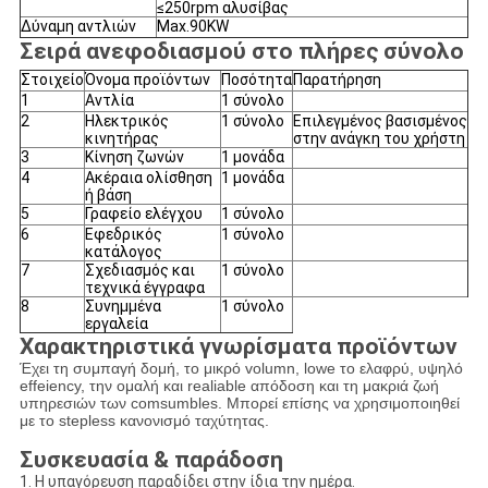
≤250rpm αλυσίβας
Δύναμη αντλιών
Max.90KW
Σειρά ανεφοδιασμού στο πλήρες σύνολο
Στοιχείο
Όνομα προϊόντων
Ποσότητα
Παρατήρηση
1
Αντλία
1 σύνολο
2
Ηλεκτρικός
1 σύνολο
Επιλεγμένος βασισμένος
κινητήρας
στην ανάγκη του χρήστη
3
Κίνηση ζωνών
1 μονάδα
4
Ακέραια ολίσθηση
1 μονάδα
ή βάση
5
Γραφείο ελέγχου
1 σύνολο
6
Εφεδρικός
1 σύνολο
κατάλογος
7
Σχεδιασμός και
1 σύνολο
τεχνικά έγγραφα
8
Συνημμένα
1 σύνολο
εργαλεία
Χαρακτηριστικά γνωρίσματα προϊόντων
Έχει τη συμπαγή δομή, το μικρό volumn, lowe το ελαφρύ, υψηλό
effeiency, την ομαλή και realiable απόδοση και τη μακριά ζωή
υπηρεσιών των comsumbles. Μπορεί επίσης να χρησιμοποιηθεί
με το stepless κανονισμό ταχύτητας.
Συσκευασία & παράδοση
1. Η υπαγόρευση παραδίδει στην ίδια την ημέρα.