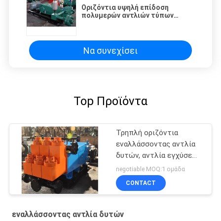
Οριζόντια υψηλή επίδοση
πολυμερών αντλιών τύπων
δυτών με τη συμπαγή δομή
Να συνεχίσει
Top Προϊόντα
Τρηπλή οριζόντια
εναλλάσσοντας αντλία
δυτών, αντλία εγχύσεων
νερού τύπων δυτών
negotiable MOQ:1 ομάδα
CONTACT
εναλλάσσοντας αντλία δυτών