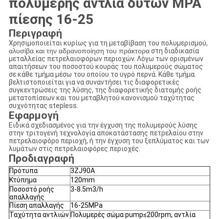
πολυμερής αντλία δυτών MPA
πίεσης 16-25
Περιγραφή
Χρησιμοποιείται κυρίως για τη μεταβίβαση του πολυμερισμού,
αλυσίβα και την αδρανοποίηση του πράκτορα
στη διαδικασία
μεταλλείας πετρελαιοφόρων περιοχών. Λόγω των ορισμένων
απαιτήσεων του ποσοστού κουράς του πολυμερούς σώματος
σε κάθε τμήμα μέσω του οποίου το υγρό περνά. Κάθε τμήμα.
βελτιστοποιείται για να συναντήσει τις διαφορετικές
συγκεντρώσεις της λύσης, της διαφορετικής διατομής ροής
μετατοπίσεων και του μεταβλητού κανονισμού ταχύτητας
συχνότητας stepless.
Εφαρμογή
Ειδικά σχεδιασμένος για την έγχυση της πολυμερούς λύσης
στην τριτογενή τεχνολογία αποκατάστασης πετρελαίου στην
πετρελαιοφόρο περιοχή, ή την έγχυση του ξεπλύματος και των
λυμάτων στις πετρελαιοφόρες περιοχές.
Προδιαγραφή
Πρότυπα
3ZJ90A
Κτύπημα
120mm
Ποσοστό ροής
3-8.5m3/h
απαλλαγής
Πίεση απαλλαγής
16-25MPa
Ταχύτητα αντλιών
Πολυμερές σώμα pump≤200rpm, αντλία