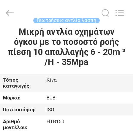
Pump
Co.,
Ltd..
All
Rights
Γεωτρήσεις αντλία λάσπη
Reserved.
Developed
by
Μικρή αντλία οχημάτων
ΣΠΊΤΙ
ECER
όγκου με το ποσοστό ροής
ΠΡΟΪΌΝΤΑ
πίεση 10 απαλλαγής 6 - 20m ³
/H - 35Mpa
ΠΕΡΊΠΟΥ
ΕΜΕΊΣ
Τόπος
Κίνα
καταγωγής:
ΓΎΡΟΣ
Μάρκα:
BJB
ΕΡΓΟΣΤΑΣΊΩΝ
Πιστοποίηση:
ISO
Αριθμό
HTB150
ΠΟΙΟΤΙΚΌΣ
μοντέλου: