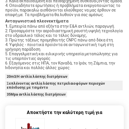
3. Καλά εκπαιδευμένη και πειθαρχημένη συσκευάζοντας ομάδα.
4. Οποιαδήποτε ερωτήσεις ή προβλήματα ενεργοποιώντας το
προϊόν, παρακαλώ αισθάνονται ελεύθερες να μας έρθουν σε
επαφή με. Τα προβλήματα θα λυθούν για σας αμέσως.
Ανταγωνιστικά πλεονεκτήματα
1.
Εμπειρία πάνω από εξήντα στην Ε&Α αντλιών, παραγωγή.
2. Προσαρμόστε την αεροδιαστημική ρευστή υψηλή τεχνολογία
στο υδραυλικό τέλος και το τέλος δύναμης,
3. Πρώτης τάξεως προμηθευτής CNPC πάνω από δέκα έτη.
4. Υψηλός - ποιοτικά προϊόντα σε ανταγωνιστική τιμή στη
γρήγορη παράδοση.
5. Επαγγελματική και ειλικρινής υπηρεσία μεταπώλησης για
τις υπερπόντιες αγορές.
6. Εξαγόμενος στις ΗΠΑ, τον Καναδά, το Ιράν, τη Ζάμπια, την
Ινδονησία και πολλές άλλες χώρες.
20m3/H αντλία λάσπης διατρήσεων
Ξεπλένοντας αντλία λάσπης πετρελαιοφόρων περιοχών
επένδυσης με τσιμέντο
35Mpa αντλία λάσπης διατρήσεων
Αποκτήστε την καλύτερη τιμή για