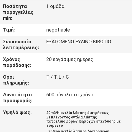
ΈΛΕΓΧΟΣ
Ποσότητα
1 ομάδα
παραγγελίας
min:
ΜΑΣ
Τιμή:
negotiable
ΕΛΆΤΕ
ΣΕ
Συσκευασία
ΕΞΑΓΟΜΕΝΟ ΞΥΛΙΝΟ ΚΙΒΩΤΙΟ
λεπτομέρειες:
ΕΠΑΦΉ
Χρόνος
20 εργάσιμες ημέρες
ΜΕ
παράδοσης:
Όροι
T / T, L / C
ΖΗΤΉΣΤΕ
πληρωμής:
ΈΝΑ
Δυνατότητα
600 σύνολα το χρόνο
ΑΠΌΣΠΑΣΜΑ
προσφοράς:
Υψηλό φως:
,
20m3/H αντλία λάσπης διατρήσεων
Ξεπλένοντας αντλία λάσπης
SITEMAP
πετρελαιοφόρων περιοχών επένδυσης με
τσιμέντο
,
35Mpa αντλία λάσπης διατρήσεων