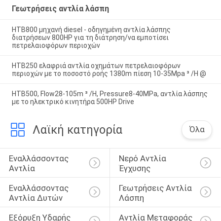
Γεωτρήσεις αντλία λάσπη
HTB800 μηχανή diesel - οδηγημένη αντλία λάσπης
διατρήσεων 800HP για τη διάτρηση/να εμποτίσει
πετρελαιοφόρων περιοχών
HTB250 ελαφριά αντλία οχημάτων πετρελαιοφόρων
περιοχών με το ποσοστό ροής 1380m πίεση 10-35Mpa ³ /H @
HTB500, Flow28-105m ³ /H, Pressure8-40MPa, αντλία λάσπης
με το ηλεκτρικό κινητήρα 500HP Drive
Λαϊκή κατηγορία
Όλα
Εναλλάσσοντας 
Νερό Αντλία 
Αντλία
Έγχυσης
Εναλλάσσοντας 
Γεωτρήσεις Αντλία 
Αντλία Δυτών
Λάσπη
Εξόρυξη Υδαρής 
Αντλία Μεταφοράς 