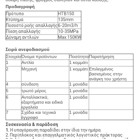
Προδιαγραφή
Πρότυπο
HTB150
Κτύπημα
135mm
Ποσοστό ροής απαλλαγής
6-20m3/h
Πίεση απαλλαγής
10-35MPa
Δύναμη αντλιών
Max.150KW
Σειρά ανεφοδιασμού
Στοιχείο
Όνομα προϊόντων
Ποσότητα
Παρατήρηση
1
Αντλία
1 κομμάτι
2
Μηχανή
1 κομμάτι
Επιλεγμένος
βασισμένος στην
ανάγκη του χρήστη
4
σύνδεση
1 μονάδα
5
τρωτό μέρος
1 μονάδα
6
Ανταλλακτικά,
1 μονάδα
εξαρτήματα και ειδικά
εργαλεία
7
Σχέδια και τεχνικά
1 μονάδα
έγγραφα
Συσκευασία & παράδοση
1.
Η υπαγόρευση παραδίδει στην ίδια την ημέρα.
2. Περίπλοκος και επαγγελματικός λογιστικός πράκτορας.