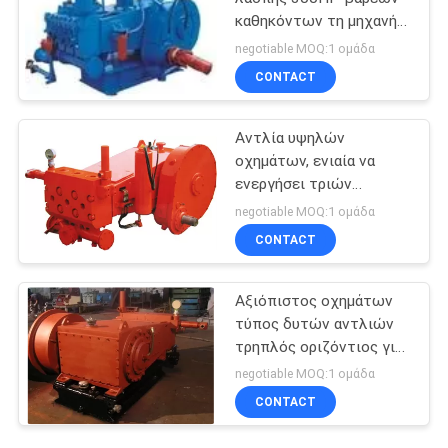
καθηκόντων τη μηχανή
ηλεκτρικών
negotiable MOQ:1 ομάδα
κινητήρων/diesel - που
CONTACT
οδηγείται με
Αντλία υψηλών
οχημάτων, ενιαία να
ενεργήσει τριών
κυλίνδρων
negotiable MOQ:1 ομάδα
εναλλάσσοντας αντλία
CONTACT
Αξιόπιστος οχημάτων
τύπος δυτών αντλιών
τρηπλός οριζόντιος για
την πετρελαιοφόρο
negotiable MOQ:1 ομάδα
περιοχή που ξεπλένει
CONTACT
καλά