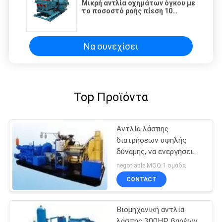
Μικρή αντλία οχημάτων όγκου με
το ποσοστό ροής πίεση 10
απαλλαγής 6 - 20m ³ /H - 35Mpa
Να συνεχίσει
Top Προϊόντα
Αντλία λάσπης
διατρήσεων υψηλής
δύναμης, να ενεργήσει
τριών κυλίνδρων ενιαία
negotiable MOQ:1 ομάδα
αντλία δυτών
CONTACT
Βιομηχανική αντλία
λάσπης 300HP βαρέων