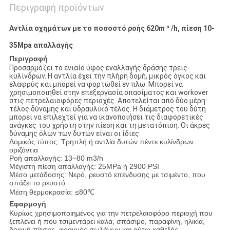
Περιγραφή προϊόντων
Αντλία οχημάτων με το ποσοστό ροής 620m ³ /h, πίεση 10-
35Mpa απαλλαγής
Περιγραφή
Προσαρμόζει το ενιαίο ύφος εναλλαγής δράσης τρεις-
κυλίνδρων. Η αντλία έχει την πλήρη δομή, μικρός όγκος και
ελαφρύς και μπορεί να φορτωθεί εν πλω. Μπορεί να
χρησιμοποιηθεί στην επεξεργασία σπασίματος και workover
στις πετρελαιοφόρες περιοχές. Αποτελείται από δύο μέρη:
τέλος δύναμης και υδραυλικό τέλος. Η διάμετρος του δύτη
μπορεί να επιλεχτεί για να ικανοποιήσει τις διαφορετικές
ανάγκες του χρήστη στην πίεση και τη μετατόπιση. Οι άκρες
δύναμης όλων των δυτών είναι οι ίδιες.
Δομικός τύπος: Τρηπλή ή αντλία δυτών πέντε κυλίνδρων
οριζόντια
Ροή απαλλαγής: 13~80 m3/h
Μέγιστη πίεση απαλλαγής: 25MPa ή 2900 PSI
Μέσο μετάδοσης: Νερό, ρευστό επένδυσης με τσιμέντο, που
σπάζει το ρευστό
Μέση θερμοκρασία: ≤80℃
Εφαρμογή
Κυρίως χρησιμοποιημένος για την πετρελαιοφόρο περιοχή που
ξεπλένει ή που τσιμεντάρει καλά, σπάσιμο, παραφίνη, ηλικία,
δοκιμή πίεσης, φραγμός σωλήνων και ούτω καθεξής.