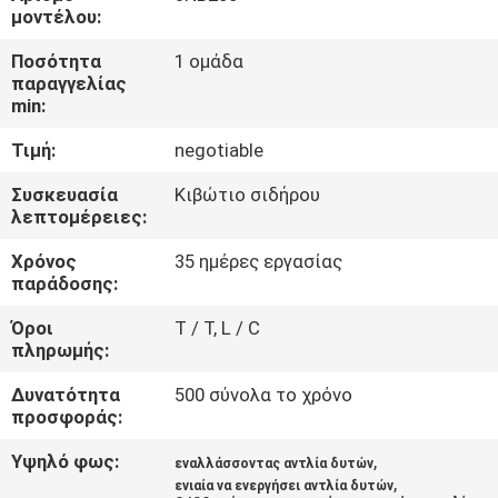
ΈΛΕΓΧΟΣ
μοντέλου:
Ποσότητα
1 ομάδα
ΜΑΣ
παραγγελίας
min:
ΕΛΆΤΕ
Τιμή:
negotiable
ΣΕ
ΕΠΑΦΉ
Συσκευασία
Κιβώτιο σιδήρου
λεπτομέρειες:
ΜΕ
Χρόνος
35 ημέρες εργασίας
παράδοσης:
ΖΗΤΉΣΤΕ
Όροι
T / T, L / C
ΈΝΑ
πληρωμής:
ΑΠΌΣΠΑΣΜΑ
Δυνατότητα
500 σύνολα το χρόνο
προσφοράς:
SITEMAP
Υψηλό φως:
,
εναλλάσσοντας αντλία δυτών
,
ενιαία να ενεργήσει αντλία δυτών