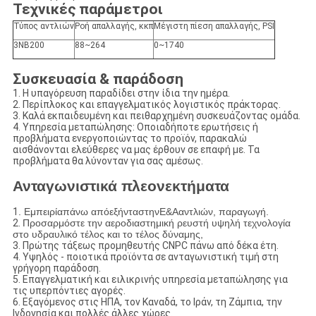
Τεχνικές παράμετροι
Τύπος αντλιών
Ροή απαλλαγής, κκπ
Μέγιστη πίεση απαλλαγής, PSI
3NB200
88~264
0~1740
Συσκευασία & παράδοση
1. Η υπαγόρευση παραδίδει στην ίδια την ημέρα.
2. Περίπλοκος και επαγγελματικός λογιστικός πράκτορας.
3. Καλά εκπαιδευμένη και πειθαρχημένη συσκευάζοντας ομάδα.
4. Υπηρεσία μεταπώλησης: Οποιαδήποτε ερωτήσεις ή
προβλήματα ενεργοποιώντας το προϊόν, παρακαλώ
αισθάνονται ελεύθερες να μας έρθουν σε επαφή με. Τα
προβλήματα θα λύνονταν για σας αμέσως.
Ανταγωνιστικά πλεονεκτήματα
1
. Εμπειρίαπάνω απόεξήνταστηνΕ&Ααντλιών, παραγωγή.
2.
Προσαρμόστε την αεροδιαστημική ρευστή υψηλή τεχνολογία
στο υδραυλικό τέλος και το τέλος δύναμης,
3. Πρώτης τάξεως προμηθευτής CNPC πάνω από δέκα έτη.
4. Υψηλός - ποιοτικά προϊόντα σε ανταγωνιστική τιμή στη
γρήγορη παράδοση.
5. Επαγγελματική και ειλικρινής υπηρεσία μεταπώλησης για
τις υπερπόντιες αγορές.
6. Εξαγόμενος στις ΗΠΑ, τον Καναδά, το Ιράν, τη Ζάμπια, την
Ινδονησία και πολλές άλλες χώρες.