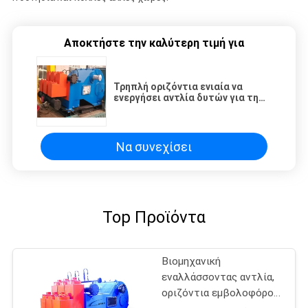
Αποκτήστε την καλύτερη τιμή για
Τρηπλή οριζόντια ενιαία να
ενεργήσει αντλία δυτών για τη
μεταβίβαση του πολτού/του
πηλού/του πηλού άνθρακα
Να συνεχίσει
Top Προϊόντα
Βιομηχανική
εναλλάσσοντας αντλία,
οριζόντια εμβολοφόρος