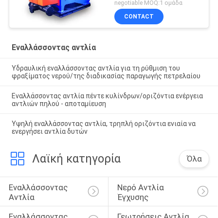
αντλία τριών κυλίνδρων
negotiable MOQ:1 ομάδα
CONTACT
Εναλλάσσοντας αντλία
Υδραυλική εναλλάσσοντας αντλία για τη ρύθμιση του
φραξίματος νερού/της διαδικασίας παραγωγής πετρελαίου
Εναλλάσσοντας αντλία πέντε κυλίνδρων/οριζόντια ενέργεια
αντλιών πηλού - αποταμίευση
Υψηλή εναλλάσσοντας αντλία, τρηπλή οριζόντια ενιαία να
ενεργήσει αντλία δυτών
Λαϊκή κατηγορία
Όλα
Εναλλάσσοντας 
Νερό Αντλία 
Αντλία
Έγχυσης
Εναλλάσσοντας 
Γεωτρήσεις Αντλία 