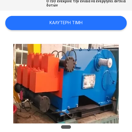
Ο ISO ενέκρινε την ενιαία να ενεργήσει αντλία
PRIVACY
δυτών
POLICY
ΚΑΛΎΤΕΡΗ ΤΙΜΉ