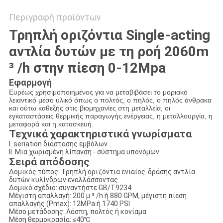
Περιγραφή προϊόντων
Τρηπλή οριζόντια Single-acting
αντλία δυτών με τη ροή 2060m
³ /h στην πίεση 0-12Mpa
Εφαρμογή
Ευρέως χρησιμοποιημένος για να μεταβιβάσει το μοριακό
λειαντικό μέσο υλικό όπως ο πολτός, ο πηλός, ο πηλός άνθρακα
και ούτω καθεξής στις βιομηχανίες στη μεταλλεία, οι
εγκαταστάσεις θερμικής παραγωγής ενέργειας, η μεταλλουργία, η
μεταφορά και η κατασκευή.
Τεχνικά χαρακτηριστικά γνωρίσματα
Ι. seriation διάστασης εμβόλων
ΙΙ. Μια χωρισμένη λίπανση - σύστημα υπονόμων
Σειρά απόδοσης
Δομικός τύπος: Τρηπλή οριζόντια ενιαίος-δράσης αντλία
δυτών κυλίνδρων εναλλάσσοντας
Δομικό σχέδιο: συναντήστε GB/T9234
Μέγιστη απαλλαγή: 200 μ ³ /h ή 880 GPM, μέγιστη πίεση
απαλλαγής (Pmax): 12MPa ή 1740 PSI
Μέσο μετάδοσης: Λάσπη, πολτός ή κονίαμα
Μέση θερμοκρασία: ≤40℃