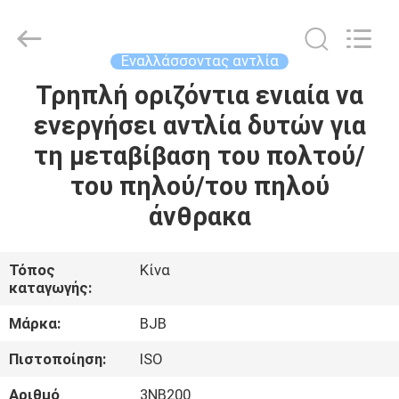
Power
Pump
Co.,
Ltd..
All
Εναλλάσσοντας αντλία
Rights
Reserved.
Developed
Τρηπλή οριζόντια ενιαία να
ΣΠΊΤΙ
by
ECER
ενεργήσει αντλία δυτών για
ΠΡΟΪΌΝΤΑ
τη μεταβίβαση του πολτού/
του πηλού/του πηλού
ΠΕΡΊΠΟΥ
άνθρακα
ΕΜΕΊΣ
Τόπος
Κίνα
καταγωγής:
ΓΎΡΟΣ
ΕΡΓΟΣΤΑΣΊΩΝ
Μάρκα:
BJB
Πιστοποίηση:
ISO
ΠΟΙΟΤΙΚΌΣ
Αριθμό
3NB200