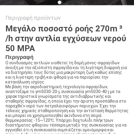
Περιγραφή προϊόντων
Μεγάλο ποσοστό ροής 270m ³
/h στην αντλία εγχύσεων νερού
50 MPA
Περιγραφή
Ο συνδυασμός αντλιών υιοθετεί τη δομή μόνος-σφραγίδων
άνοιξη με την αξιόπιστη σφραγίδα και τη λιγότερη διαρροή για
να διατηρήσει τους δύτες μια μακρύτερη ζωή καθώς επίσης
και η λιγότερη τριβή και φθορά για να περιορίσει την
κατανάλωση ισχύος.
Με βάση την αεροδιαστημική τεχνολογία σφραγίδων,
αναπτύξαμε το ym5030-20-j, συσκευασία ym5030-40-j με τα
χαρακτηριστικά γνωρίσματα της αντιδιαβρωτικής και
σταθερής σφραγίδας, η οποία έχει την άριστη προσπάθεια στο
παραχθε'ν νερό των πετρελαιοφόρων περιοχών. Έχει την
τέλειες χημικές σταθεροποίηση και την αντίσταση θερμότητας
και μπορεί να χρησιμοποιηθεί ακίνδυνα στη σειρά
θερμοκρασίας -15~120℃. Υπάρχει δαχτυλίδι πλήκτρων
διαστήματος φθορίου τέσσερα μεταξύ της συσκευασίας για να
εγγυηθεί ότι η συσκευασία συμπιέζεται ομοιόμορφα και