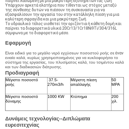
παίρνει λαδωμένη με μια μακρύτερη εξυπηρετώντας ζωή.
Υπάρχουν αρκετά ελατήρια που τίθενται ως στόχος μεταξύ
της σύνθεσης δυτών να πιέσουν τη συσκευασία για να
εξασφαλίσουν την εργασία του στην κατάλληλη πίεση για μια
καλύτερη σφραγίδα και μια μακρύτερη ζωή.
Το υδραυλικό τέλος υιοθετεί την οριζόντια ή κάθετη δομή και
παίρνει τα διαφορετικά υλικά 20Cr13/1Cr18Ni9Ti/304/316L
σύμφωνα με το διαφορετικό μέσο.
Εφαρμογή
Είναι ειδικό για το μεγάλο νερό εγχύσεων ποσοστού ροής σε
έναν
ενιαίο καλά, κυρίως χρησιμοποιημένος για να κυκλοφορήσει το
σύστημα της εργασίας, του πλυσίματος καλά, του τσιμέντου καλά
και των διαδικασιών διάτρυσης.
Προδιαγραφή
Μέγιστο ποσοστό
37.5-
Μέγιστη πίεση
50
ροής
270m3/h
απαλλαγής
MPA
Μέγιστο ποσοστό
1000 KW
Κτύπημα
200
δύναμης
χιλ.
Δυνάμεις τεχνολογίας--Διπλώματα
ευρεσιτεχνίας