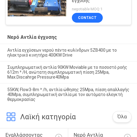
έγχυσης
negotiable MOQ:1
CONTACT
Νερό Αντλία έγχυσης
Αντλία εγχύσεων νερού πέντε-κυλίνδρων 5ZB400 με το
ηλεκτρικό κινητήρα 400KW Drive
Συμπληρωματική αντλία 90KW Moviable με το ποσοστό ροής
612m ³ /H, ανώτατη συμπληρωματική πίεση 25Mpa,
Max.Discahrge Pressure40Mpa
55KW, Flow3-8m ³ /h, αντλία ώθησης 25Mpa, πίεση απαλλαγής
40Mpa, συμπληρωματική αντλία με τον αυτόματο ελεγκτή
θερμοκρασίας
Λαϊκή κατηγορία
Όλα
Εναλλάσσοντας 
Νερό Αντλία 