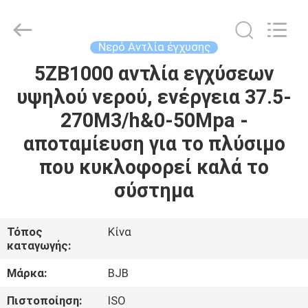
Pump
Co.,
Ltd..
All
Rights
Νερό Αντλία έγχυσης
Reserved.
Developed
by
5ZB1000 αντλία εγχύσεων
ΣΠΊΤΙ
ECER
υψηλού νερού, ενέργεια 37.5-
ΠΡΟΪΌΝΤΑ
270M3/h&0-50Mpa -
αποταμίευση για το πλύσιμο
ΠΕΡΊΠΟΥ
που κυκλοφορεί καλά το
ΕΜΕΊΣ
σύστημα
ΓΎΡΟΣ
Τόπος
Κίνα
καταγωγής:
ΕΡΓΟΣΤΑΣΊΩΝ
Μάρκα:
BJB
ΠΟΙΟΤΙΚΌΣ
Πιστοποίηση:
ISO