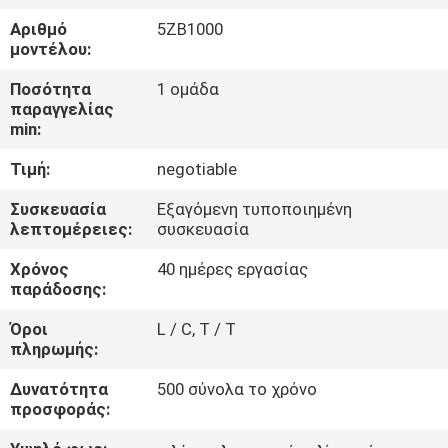
ΈΛΕΓΧΟΣ
Αριθμό
5ZB1000
μοντέλου:
ΜΑΣ
Ποσότητα
1 ομάδα
ΕΛΆΤΕ
παραγγελίας
min:
ΣΕ
Τιμή:
negotiable
ΕΠΑΦΉ
ΜΕ
Συσκευασία
Εξαγόμενη τυποποιημένη
λεπτομέρειες:
συσκευασία
Χρόνος
40 ημέρες εργασίας
ΖΗΤΉΣΤΕ
παράδοσης:
ΈΝΑ
Όροι
L / C, T / T
ΑΠΌΣΠΑΣΜΑ
πληρωμής:
Δυνατότητα
500 σύνολα το χρόνο
SITEMAP
προσφοράς: