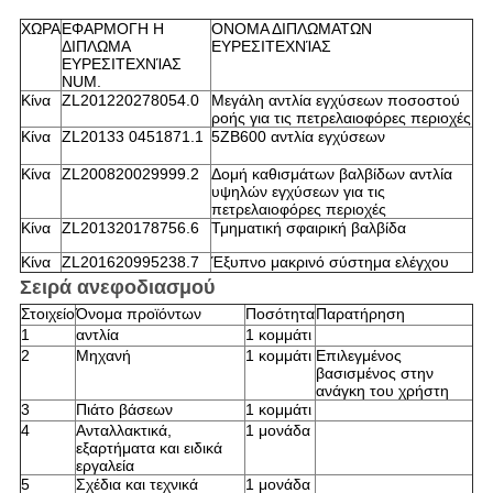
ΧΩΡΑ
ΕΦΑΡΜΟΓΗ Η
ΟΝΟΜΑ ΔΙΠΛΩΜΑΤΩΝ
ΔΙΠΛΩΜΑ
ΕΥΡΕΣΙΤΕΧΝΊΑΣ
ΕΥΡΕΣΙΤΕΧΝΊΑΣ
NUM.
Κίνα
ZL201220278054.0
Μεγάλη αντλία εγχύσεων ποσοστού
ροής για τις πετρελαιοφόρες περιοχές
Κίνα
ZL20133 0451871.1
5ZB600 αντλία εγχύσεων
Κίνα
ZL200820029999.2
Δομή καθισμάτων βαλβίδων αντλία
υψηλών εγχύσεων για τις
πετρελαιοφόρες περιοχές
Κίνα
ZL201320178756.6
Τμηματική σφαιρική βαλβίδα
Κίνα
ZL201620995238.7
Έξυπνο μακρινό σύστημα ελέγχου
Σειρά ανεφοδιασμού
Στοιχείο
Όνομα προϊόντων
Ποσότητα
Παρατήρηση
1
αντλία
1 κομμάτι
2
Μηχανή
1 κομμάτι
Επιλεγμένος
βασισμένος στην
ανάγκη του χρήστη
3
Πιάτο βάσεων
1 κομμάτι
4
Ανταλλακτικά,
1 μονάδα
εξαρτήματα και ειδικά
εργαλεία
5
Σχέδια και τεχνικά
1 μονάδα