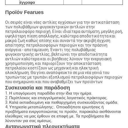
έγγραφα
Προϊόν Fearues
Οι σειρές είναι νέες αντλίες εγχύσεων για την αντικατάσταση
των πολυβάθμιων φυγοκεντρικών αντλιών στην
πετρελαιοφόρο περιοχή. Είναι ιδιαίτερα αυτόματη, μεγάλη ροή,
υψηλότερη πίεση απαλλαγής, καλύτερα αποδοτικότητα και
μακρά ζωή καθώς επίσης και συναντά την ακριβή έγχυση
απαίτησης πετρελαιοφόρων περιοχών και την πράσινη
ενέργεια - αποταμίευση. Έναντι της πολυβάθμιας
φυγοκεντρικής αντλίας, βελτιώνει την αποδοτικότητα
αντλιών καλύτερα και οι βοήθειες λύνουν την ενεργειακή
χρησιμοποίηση, και περιορίζουν την αποκατάσταση
πετρελαίου κοστίζουν ως μηχανική και ηλεκτρική
ολοκλήρωση. Θα γίνει αναπόφευκτο σε μια νέα γενιά του
τρυπώντας με τρυπάνι εξοπλισμού πετρελαιοφόρων περιοχών
που ενημερώνει και που αναβαθμίζει των προϊόντων.
Συσκευασία και παράδοση
1.
Η υπαγόρευση παραδίδει στην ίδια την ημέρα.
2.
Περίπλοκος και επαγγελματικός λογιστικός πράκτορας.
3.
Καλά εκπαιδευμένη και πειθαρχημένη συσκευάζοντας ομάδα.
4.
Υπηρεσία μεταπώλησης:. Οποιαδήποτε ερωτήσεις ή
προβλήματα ενεργοποιώντας το προϊόν, παρακαλώ αισθάνονται
ελεύθερες να μας έρθουν σε επαφή με. Τα προβλήματα θα
λύνονταν για σας αμέσως.
Ανταγωνιστικά πλεονεκτήματα