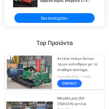
υψηλού νερού, ενέργεια 37.5-
270M3/h&0-50Mpa - αποταμίευση
για το πλύσιμο που κυκλοφορεί
καλά το σύστημα
Να συνεχίσει
Top Προϊόντα
Αντλία τύπων δυτών
τριών κυλίνδρων με το
σταθερό σύστημα
λίπανσης ISO9001
negotiable MOQ:1 ομάδα
εγκεκριμένο
CONTACT
Μεγάλη ροή (60-
350m3/h) αντλία