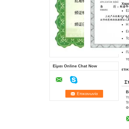
Χαρα
Ε
Υ
Η
Ε
Τ
κ
Π
τ
Είμαι Online Chat Now
ετικ
Σ
B
Υ
Τη
Φ