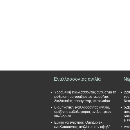
Εναλλάσσοντας αντλία
Νε
Υδραυλική εναλλάσσοντας αντλία για τη
220
ρύθμιση του φραξίματος νερού/της
του
διαδικασίας παραγωγής πετρελαίου
διά
Βιομηχανική εναλλάσσοντας αντλία,
5ZB
οριζόντια εμβολοφόρος αντλία τριών
απο
κυλίνδρων
δυτ
H@
Ενιαία να ενεργήσει Quintuplex
εναλλάσσοντας αντλία με την υψηλή
Αντ