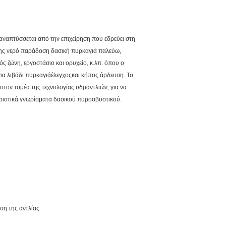
αναπτύσσεται από την επιχείρηση που εδρεύει στη
σης νερό παράδοση δασική πυρκαγιά παλεύω,
ς ζώνη, εργοστάσιο και ορυχείο, κ.λπ. όπου ο
ια λιβάδι πυρκαγιάέλεγχοςκαι κήπος άρδευση. Το
 στον τομέα της τεχνολογίας υδραντλιών, για να
ηριστικά γνωρίσματα δασικού πυροσβυστικού.
ήση της αντλίας