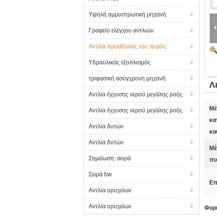
Υψηλή αμμοστρωτική μηχανή
Γραφείο ελέγχου αντλιών
Αντλία προσβολής του πυρός
Υδραυλικός εξοπλισμός
τριφασική ασύγχρονη μηχανή
Λ
Αντλία έγχυσης νερού μεγάλης ροής
Μέ
Αντλία έγχυσης νερού μεγάλης ροής
κα
Αντλία δυτών
κα
Αντλία δυτών
Μέ
Σημείωση: σειρά
πυ
Σειρά bw
Επ
Αντλία ορυχείων
Αντλία ορυχείων
Φορη