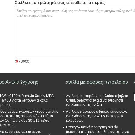
Στείλετε το ερώτημά σας απευθείας σε εμάς
(
0
/ 3000)
ρό Αντλία έγχυσης
αντλία μεταφοράς πετρελαίου
KW, 10100m ³/αντλία δυτών MPA
Αντλία μεταφοράς πετρελαίου υψηλού
 H@50 για τη λειτουργία καλά
Cruid, οριζόντια ενιαία να ενεργήσει
τρυσης
εναλλάσσοντας αντλία
800 αντλία εγχύσεων νερού υψηλής
Αντλία μεταφοράς υψηλών καυσίμων,
δοτικότητας στον οριζόντιο τύπο
εναλλάσσοντας αντλία δυτών τριών
ών Quintuplex με 30-216m3/το
κυλίνδρων
0-50Mpa
Επαγγελματική ηλεκτρική αντλία
λία εγχύσεων νερού πέντε-
μεταφοράς μαζούτ υψηλής αντοχής για