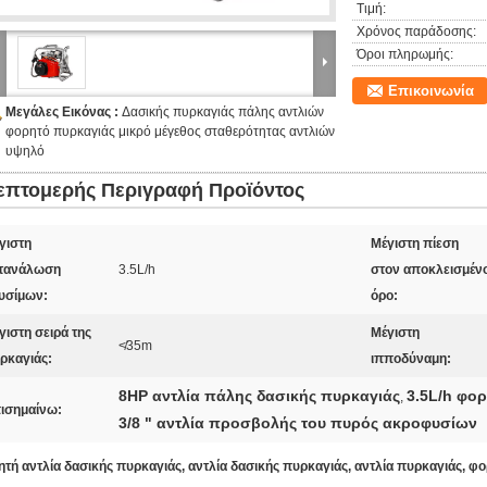
Τιμή:
Χρόνος παράδοσης:
Όροι πληρωμής:
Επικοινωνία
Μεγάλες Εικόνας :
Δασικής πυρκαγιάς πάλης αντλιών
φορητό πυρκαγιάς μικρό μέγεθος σταθερότητας αντλιών
υψηλό
επτομερής Περιγραφή Προϊόντος
γιστη
Μέγιστη πίεση
τανάλωση
3.5L/h
στον αποκλεισμέν
υσίμων:
όρο:
γιστη σειρά της
Μέγιστη
≮35m
ρκαγιάς:
ιπποδύναμη:
8HP αντλία πάλης δασικής πυρκαγιάς
3.5L/h φο
,
ισημαίνω:
3/8 " αντλία προσβολής του πυρός ακροφυσίων
τή αντλία δασικής πυρκαγιάς, αντλία δασικής πυρκαγιάς, αντλία πυρκαγιάς, φο