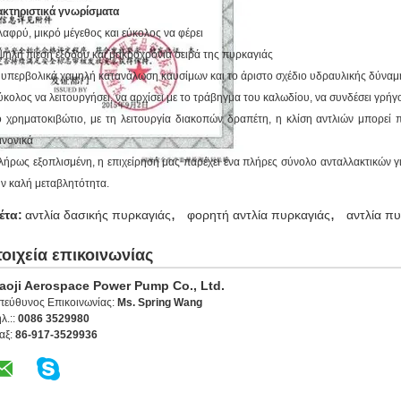
κτηριστικά γνωρίσματα
λαφρύ, μικρό μέγεθος και εύκολος να φέρει
ψηλή πίεση εξόδου και μακροχρόνια σειρά της πυρκαγιάς
 υπερβολικά χαμηλή κατανάλωση καυσίμων και το άριστο σχέδιο υδραυλικής δύναμης
ύκολος να λειτουργήσει, να αρχίσει με το τράβηγμα του καλωδίου, να συνδέσει γρήγο
ο χρηματοκιβώτιο, με τη λειτουργία διακοπών δραπέτη, η κλίση αντλιών μπορεί π
ανονικά
λήρως εξοπλισμένη, η επιχείρησή μας παρέχει ένα πλήρες σύνολο ανταλλακτικών γι
ην καλή μεταβλητότητα.
,
,
έτα:
αντλία δασικής πυρκαγιάς
φορητή αντλία πυρκαγιάς
αντλία πυ
τοιχεία επικοινωνίας
aoji Aerospace Power Pump Co., Ltd.
πεύθυνος Επικοινωνίας:
Ms. Spring Wang
λ.::
0086 3529980
αξ:
86-917-3529936