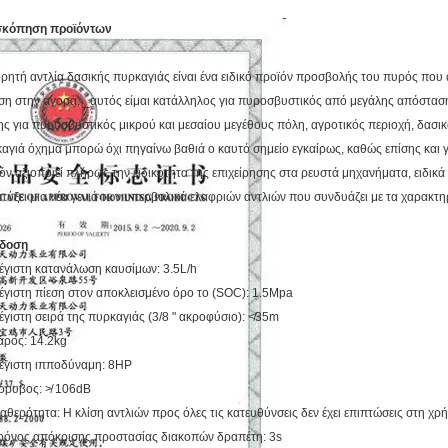
σκόπηση προϊόντων
ρητή αντλία δασικής πυρκαγιάς είναι ένα ειδικό προϊόν προσβολής του πυρός που 
ση στην αγορά. _αυτός είμαι κατάλληλος για πυροσβυστικός από μεγάλης απόστα
ης για πυροσβυστικός μικρού και μεσαίου μεγέθους πόλη, αγροτικός περιοχή, δασικό
αγιά όχημα μπορώ όχι πηγαίνω βαθιά ο καυτό σημείο εγκαίρως, καθώς επίσης και γ
όν αξιοποιεί πλήρως την ειδικότητα της επιχείρησης στα ρευστά μηχανήματα, ειδικά
τύξει μια νέα γενιά των υπερβολικά ελαφριών αντλιών που συνδυάζει με τα χαρακτ
δοση
έγιστη κατανάλωση καυσίμων: 3.5L/h
έγιστη πίεση στον αποκλεισμένο όρο το (SOC): 1.5Mpa
έγιστη σειρά της πυρκαγιάς (3/8 " ακροφύσιο): ≮35m
άρος: 14.2kg
έγιστη ιπποδύναμη: 8HP
όρυβος: ≯ 106dB
ταθερότητα: Η κλίση αντλιών προς όλες τις κατευθύνσεις δεν έχει επιπτώσεις στη χρ
ρόνος απόκρισης προστασίας διακοπών δραπέτη: 3s