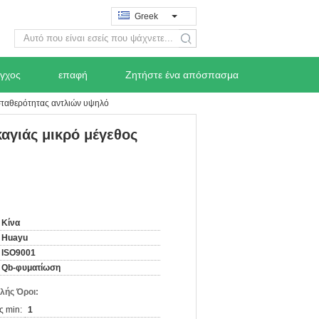
Greek
search
εγχος
επαφή
Ζητήστε ένα απόσπασμα
σταθερότητας αντλιών υψηλό
αγιάς μικρό μέγεθος
Κίνα
Huayu
ISO9001
Qb-φυματίωση
λής Όροι:
ς min:
1