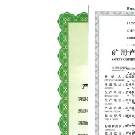
Επι
Η φο
ζήτη
επίσ
πυρκ
προϊ
αναπ
Από
Μ
Μ
Μ
Β
Μ
Θ
Σ
Χ