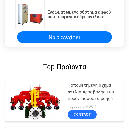
Ενσωματωμένο σύστημα αφρού
συμπιεσμένου αέρα αντλιών
προσβολής του πυρός
πυροσβυστικό
Να συνεχίσει
Top Προϊόντα
Τοποθετημένη όχημα
αντλία προσβολής του
πυρός ποσοστό ροής 30
- 150 L/S 1,0 - πίεση
negotiable MOQ:1
εξόδων 4.0MPa
CONTACT