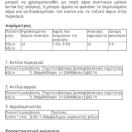
μπορεί να χρησιμοποιηθεί ως πηγή αέρα σωστικών μέσων
έκτακτης ανάγκης, ή μπορεί άμεσα να ψεκάσει το συμπιεσμένο
αέρα για να διασκορπίσει τον καπνό και το τοξικό αέριο στην
πυρκαγιά.
παράμετρος
Ποσοστό
Υγροποιημένου
Αφρός που
Αναλογία
Δύναμη
ροής
αερίου αναλογία
αναμιγνύει την
αφρίσματος
ψεκασμού
αναλογία
50L/s-
≥3
1.0%~3.0%
≥5
3.0
60L/s
1. Αντλία πυρκαγιάς
Ποσοστό ροής
πίεση
Ταχύτητα
Δύναμη
Διεπαφή
αναλογία ταχύτητας
60L/s
1.2Mpa
4900rpm
<120KW
Φλάντζα
42:19
2. Αντλία αφρού
Ποσοστό ροής
πίεση
Ταχύτητα
Δύναμη
Διεπαφή
αναλογία ταχύτητας
60L/s
1.2Mpa
4900rpm
<120KW
Φλάντζα
42:19
3. Αεροσυμπιεστής
Ποσοστό ροής
πίεση
Πρότυπο
5.66m ³ /min
0.85~1.6Mpa
Δίδυμος συμπιεστής βιδών
Χαρακτηριστικό γνώρισμα