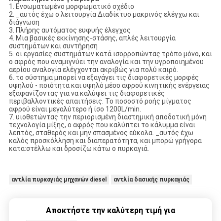
1. Ενσωματωμένο μορφωματικό σχέδιο
2. _αυτός έχω ο λειτουργία Διαδίκτυο μακρινός ελέγχω και
διάγνωση
3. Πλήρης αυτόματος ευφυής έλεγχος
4. Μια βασικές εκκίνησης-στάσης, απλές λειτουργία
συστημάτων και συντήρηση
5. οι εργασίες συστημάτων κατά ισορροπώντας τρόπο μόνο, και
ο αφρός που αναμιγνύει την αναλογία και την υγροποιημένου
αερίου αναλογία ελέγχονται ακριβώς για πολύ καιρό.
6. το σύστημα μπορεί να εξαγάγει τις διαφορετικές μορφές
υψηλού - ποιότητα και υψηλό μέσο αφρού κινητικής ενέργειας
εξαφανίζοντας για να καλύψει τις διαφορετικές
περιβαλλοντικές απαιτήσεις. Το ποσοστό ροής μίγματος
αφρού είναι μεγαλύτερο ή ίσο 1200L/min.
7. υιοθετώντας την περιορισμένη διαστημική αποδοτική μόνη
τεχνολογία μίξης, ο αφρός που καλύπτει το κάλυμμα είναι
λεπτός, σταθερός και μην σπασμένος εύκολα. _αυτός έχω
καλός προσκόλληση και διαπερατότητα, και μπορώ γρήγορα
κατα:στέλλω και δροσίζω κάτω ο πυρκαγιά.
αντλία πυρκαγιάς μηχανών diesel
αντλία δασικής πυρκαγιάς
Αποκτήστε την καλύτερη τιμή για