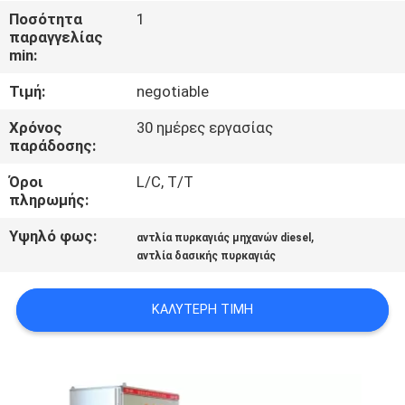
ΈΛΕΓΧΟΣ
Ποσότητα
1
παραγγελίας
min:
ΜΑΣ
Τιμή:
negotiable
ΕΛΆΤΕ
ΣΕ
Χρόνος
30 ημέρες εργασίας
παράδοσης:
ΕΠΑΦΉ
Όροι
L/C, T/T
ΜΕ
πληρωμής:
Υψηλό φως:
,
αντλία πυρκαγιάς μηχανών diesel
ΖΗΤΉΣΤΕ
αντλία δασικής πυρκαγιάς
ΈΝΑ
ΑΠΌΣΠΑΣΜΑ
ΚΑΛΎΤΕΡΗ ΤΙΜΉ
SITEMAP