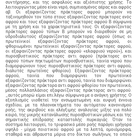
συντήρησης, και της ασφαλούς και αξιόπιστης χρήσης. Το
λειτουργώντας μέσο είναι νερό, συμπιεσμένος αέρας και αφρός
αβ. Οι εξαφανίζοντας πράκτορες αφρού μπορούν να
ταξινομηθούν τον τύπο στους εξαφανίζοντας πράκτορες ενός
αφρού και τους εξαφανίζοντας πράκτορες αφρού Β σύμφωνα
με τη χρήση και τα χαρακτηριστικά τους. Οι εξαφανίζοντας
πράκτορες αφρού τύπων Β μπορούν να διαιρεθούν σε μη
υδροδιαλυτούς εξαφανίζοντας πράκτορες αφρού (όπως οι
πρωτεϊνικοί εξαφανίζοντας πράκτορες αφρού, οι
φθοριωμένοι πρωτεϊνικοί εξαφανίζοντας πράκτορες αφρού,
οι εξαφανίζοντας πράκτορες αφρού «ελαφριού νερού»), και
πυροσβυστικούς πράκτορες αντι αφρού (πράκτορες αντι
αφρού τύπων πηκτωμάτων πυροσβυστικοί, ταινία νερού που
διαμορφώνουν τους πυροσβυστικούς πράκτορες αντι αφρού,
διαλυτές πρωτεΐνες φθορίου). Εξαφανίζοντας πράκτορας
αφρού, ταινία που διαμορφώνει τον πρωτεϊνικό
εξαφανίζοντας πράκτορα αντι αφρού, ταινία που διαμορφώνει
εξαφανίζοντας πράκτορα αντι αφρού φθορίου τον πρωτεϊνικό,
μέσος πολλαπλάσιος εξαφανίζοντας πράκτορας αντι αφρού.
_αυτός μπορώ είμαι επι:λέγω σύμφωνα με ο ανάγκη χρήστης. Ο
εξοπλισμός υιοθετεί την ενσωματωμένη και ευφυή έννοια
σχεδίου, με τα πλεονεκτήματα του αυτόματου κανονισμού
ροής, της ακριβούς και ελέγξιμης αναλογίας μίξης για πολύ
καιρό, της μικρής κατανάλωσης πυροσβυστικών μέσων, και της
σημαντικής επίδρασης καταστολής πυρκαγιάς. Όταν το
σύστημα λειτουργεί, το τριφασικό μέσο ροής παράγει γρήγορα
υψηλό - μίγμα ποιοτικού αφρού με τα λεπτά, ομοιόμορφα,
σταθερά και άθραυστα μόρια στο δίκτυο σωλήνων, το οποίο