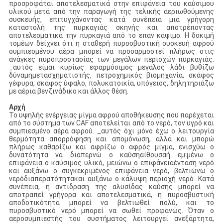
προσροφάται αποτελεσματικά στην επιφάνεια του καύσιμου
υλικού μετά από την παραγωγή της τελικής αεριωθούμενης
συσκευής, επιτυγχάνοντας κατά συνέπεια μια γρήγορη
καταστολή της πυρκαγιάς σκηνής και αποτρέποντας
αποτελεσματικά την πυρκαγιά από το επαν κάψιμο. Η δοκιμή
τομέων δείχνει ότι η σταθερή πυροσβυστική συσκευή αφρού
συμπιεσμένου αέρα μπορεί να προσαρμοστεί πλήρως στις
ανάγκες πυροπροστασίας των μεγάλων περιοχών πυρκαγιάς.
_αυτός είμαι κυρίως εφαρμόσιμος μεγάλος λάδι βυθίζω
δύναμημετασχηματιστής, πετροχημικός βιομηχανία, σκάφος
γέφυρα, σκάφος ύφαλο, πολυκατοικία, υπόγειος, δηλητηριάζω
με αέρια βενζινάδικο και άλλος θέση.
Αρχή
Το υψηλής ενέργειας μίγμα αφρού αποθήκευσης που παρέχεται
από το σύστημα των CAF αποτελείται από το νερό, τον υγρό και
συμπιεσμένο αέρα αφρού. _αυτός όχι μόνο έχω ο λειτουργία
θερμότητα απορρόφηση και απομόνωση, αλλά και μπορώ
πλήρως καθαρίζω και αφρίζω ο αφρός μίγμα, ενισχύω ο
δυνατότητα να διαπερνώ ο καύσηαίθουσαή εμ:μένω ο
επιφάνεια ο καύσιμος υλικό, μειώνω ο επιφάνειαένταση νερό
και αυξάνω ο συγκεκριμένος επιφάνεια νερό, βελτιώνω ο
νερόδιαπερατότητακαι αυξάνω ο κάλυψη περιοχή νερό. Κατά
συνέπεια, η αντίδραση της αλυσίδας καύσης μπορεί να
αποτραπεί γρήγορα και αποτελεσματικά, η πυροσβυστική
αποδοτικότητα μπορεί να βελτιωθεί πολύ, και το
πυροσβυστικό νερό μπορεί να σωθεί προφανώς. Όταν ο
αεροσυμπιεστής του συστήματος λειτουργεί ανεξάρτητα,