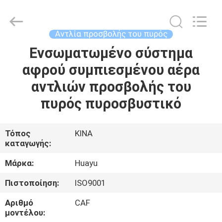
Pump
Co.,
Ltd..
All
Rights
Αντλία προσβολής του πυρός
Reserved.
Developed
by
Ενσωματωμένο σύστημα
ΣΠΊΤΙ
ECER
αφρού συμπιεσμένου αέρα
ΠΡΟΪΌΝΤΑ
αντλιών προσβολής του
πυρός πυροσβυστικό
ΠΕΡΊΠΟΥ
ΕΜΕΊΣ
Τόπος
ΚΙΝΑ
καταγωγής:
ΓΎΡΟΣ
Μάρκα:
Huayu
ΕΡΓΟΣΤΑΣΊΩΝ
Πιστοποίηση:
ISO9001
Αριθμό
CAF
ΠΟΙΟΤΙΚΌΣ
μοντέλου: