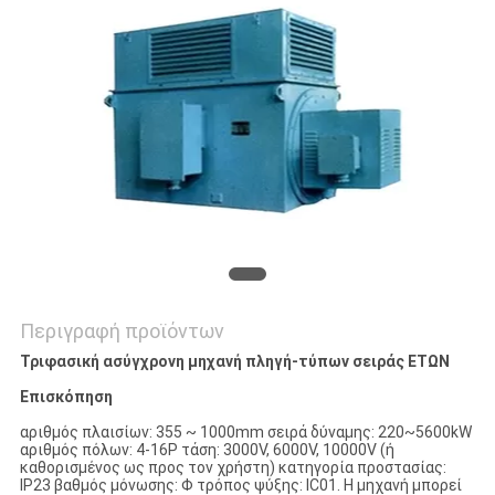
PRIVACY
POLICY
Περιγραφή προϊόντων
Τριφασική ασύγχρονη μηχανή πληγή-τύπων σειράς ΕΤΩΝ
Επισκόπηση
αριθμός πλαισίων: 355 ~ 1000mm σειρά δύναμης: 220~5600kW
αριθμός πόλων: 4-16P τάση: 3000V, 6000V, 10000V (ή
καθορισμένος ως προς τον χρήστη) κατηγορία προστασίας:
IP23 βαθμός μόνωσης: Φ τρόπος ψύξης: IC01. Η μηχανή μπορεί