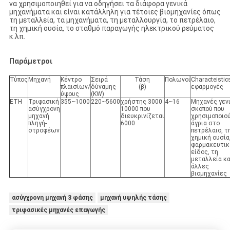
να χρησιμοποιηθεί για να οδηγήσει τα διάφορα γενικά
μηχανήματα και είναι κατάλληλη για τέτοιες βιομηχανίες όπως
τη μεταλλεία, τα μηχανήματα, τη μεταλλουργία, το πετρέλαιο,
τη χημική ουσία, το σταθμό παραγωγής ηλεκτρικού ρεύματος
κ.λπ.
Παράμετροι
Τύπος
Μηχανή
Κέντρο
Σειρά
Τάση
Πολωνοί
Characteistic
πλαισίων/
δύναμης
(β)
εφαρμογές
ύψους
(KW)
ΕΤΗ
Τριφασική
355~1000
220~5600
χρήστης 3000
4~16
Μηχανές γεν
ασύγχρονη
10000 που
σκοπού που
μηχανή
διευκρινίζεται
χρησιμοποιο
πληγή-
6000
άγρια στο
στροφέων
πετρέλαιο, τ
χημική ουσία
φαρμακευτικ
είδος, τη
μεταλλεία κα
άλλες
βιομηχανίες
ασύγχρονη μηχανή 3 φάσης
μηχανή υψηλής τάσης
τριφασικές μηχανές επαγωγής