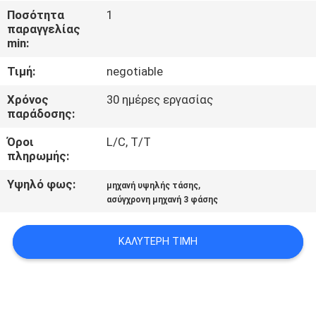
ΈΛΕΓΧΟΣ
Ποσότητα
1
παραγγελίας
min:
ΜΑΣ
Τιμή:
negotiable
ΕΛΆΤΕ
ΣΕ
Χρόνος
30 ημέρες εργασίας
παράδοσης:
ΕΠΑΦΉ
Όροι
L/C, T/T
ΜΕ
πληρωμής:
Υψηλό φως:
,
μηχανή υψηλής τάσης
ΖΗΤΉΣΤΕ
ασύγχρονη μηχανή 3 φάσης
ΈΝΑ
ΑΠΌΣΠΑΣΜΑ
ΚΑΛΎΤΕΡΗ ΤΙΜΉ
SITEMAP