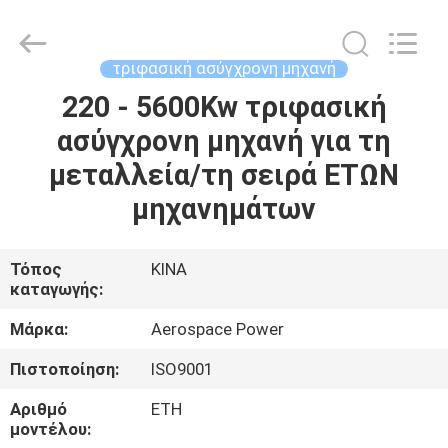
Pump
Co.,
Ltd..
All
Rights
τριφασική ασύγχρονη μηχανή
Reserved.
Developed
by
220 - 5600Kw τριφασική
ΣΠΊΤΙ
ECER
ασύγχρονη μηχανή για τη
ΠΡΟΪΌΝΤΑ
μεταλλεία/τη σειρά ΕΤΩΝ
μηχανημάτων
ΠΕΡΊΠΟΥ
ΕΜΕΊΣ
Τόπος
ΚΙΝΑ
καταγωγής:
ΓΎΡΟΣ
Μάρκα:
Aerospace Power
ΕΡΓΟΣΤΑΣΊΩΝ
Πιστοποίηση:
ISO9001
Αριθμό
ΕΤΗ
ΠΟΙΟΤΙΚΌΣ
μοντέλου: