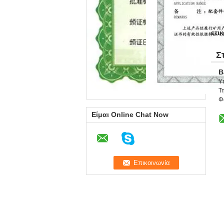
ετικ
Σ
B
Υ
Τη
Φ
Είμαι Online Chat Now