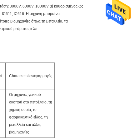
τάση: 3000V, 6000V, 10000V (ή καθορισμένος ως
 IC611, IC616. Η μηχανή μπορεί να
έτοιες βιομηχανίες όπως τη μεταλλεία, τα
κτρικού ρεύματος κ.λπ.
οί
Characteistics/εφαρμογές
Οι μηχανές γενικού
σκοπού στο πετρέλαιο, τη
χημική ουσία, το
φαρμακευτικό είδος, τη
μεταλλεία και άλλες
βιομηχανίες