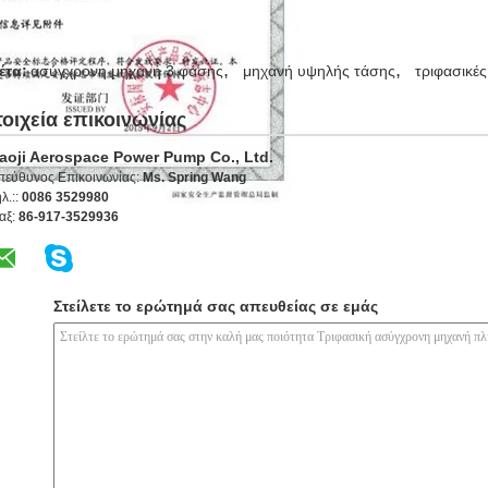
,
,
έτα:
ασύγχρονη μηχανή 3 φάσης
μηχανή υψηλής τάσης
τριφασικέ
τοιχεία επικοινωνίας
aoji Aerospace Power Pump Co., Ltd.
πεύθυνος Επικοινωνίας:
Ms. Spring Wang
λ.::
0086 3529980
αξ:
86-917-3529936
Στείλετε το ερώτημά σας απευθείας σε εμάς