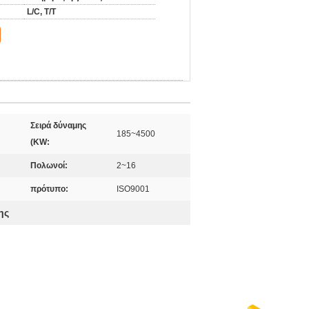
L/C, T/T
Σειρά δύναμης
185~4500
(KW:
Πολωνοί:
2~16
πρότυπο:
ISO9001
ης