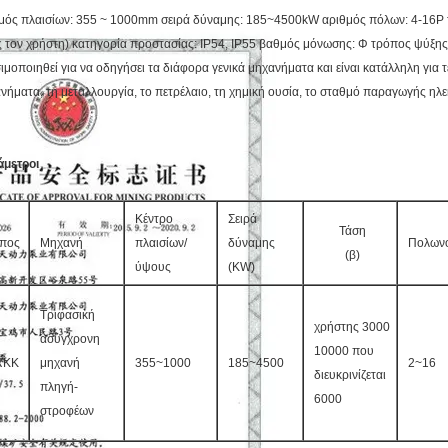
μός πλαισίων: 355 ~ 1000mm σειρά δύναμης: 185~4500kW αριθμός πόλων: 4-16P 
 τον χρήστη) κατηγορία προστασίας: IP54, IP55 βαθμός μόνωσης: Φ τρόπος ψύξης:
ιμοποιηθεί για να οδηγήσει τα διάφορα γενικά μηχανήματα και είναι κατάλληλη για τ
νήματα, τη μεταλλουργία, το πετρέλαιο, τη χημική ουσία, το σταθμό παραγωγής ηλε
μετροι
Κέντρο
Σειρά
Τάση
πος
Μηχανή
πλαισίων/
δύναμης
Πολων
(β)
ύψους
(KW)
Τριφασική
χρήστης 3000
ασύγχρονη
10000 που
RKK
μηχανή
355~1000
185~4500
2~16
διευκρινίζεται
πληγή-
6000
στροφέων