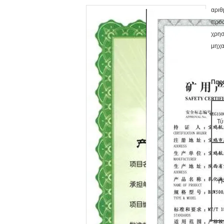
αριθ
προς
χρησ
μηχα
Παρά
Τύ
Y