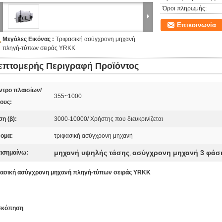
Όροι πληρωμής:
Επικοινωνία
Μεγάλες Εικόνας :
Τριφασική ασύγχρονη μηχανή
πληγή-τύπων σειράς YRKK
επτομερής Περιγραφή Προϊόντος
ντρο πλαισίων/
355~1000
ους:
ση (β):
3000-10000/ Χρήστης που διευκρινίζεται
ομα:
τριφασική ασύγχρονη μηχανή
μηχανή υψηλής τάσης
ασύγχρονη μηχανή 3 φάσ
ισημαίνω:
,
φασική ασύγχρονη μηχανή πληγή-τύπων σειράς YRKK
σκόπηση