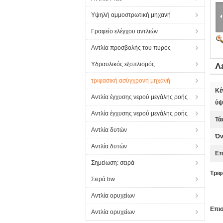
Υψηλή αμμοστρωτική μηχανή
Γραφείο ελέγχου αντλιών
Αντλία προσβολής του πυρός
Υδραυλικός εξοπλισμός
Λ
τριφασική ασύγχρονη μηχανή
Κέ
Αντλία έγχυσης νερού μεγάλης ροής
ύψ
Αντλία έγχυσης νερού μεγάλης ροής
Τά
Αντλία δυτών
Όν
Αντλία δυτών
Επ
Σημείωση: σειρά
Τρι
Σειρά bw
Αντλία ορυχείων
Επι
Αντλία ορυχείων