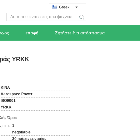
Greek
search
εγχος
επαφή
Ζητήστε ένα απόσπασμα
ιράς YRKK
ΚΙΝΑ
Aerospace Power
ISO9001
YRKK
λής Όροι:
ς min:
1
negotiable
30 ημέρες εργασίας