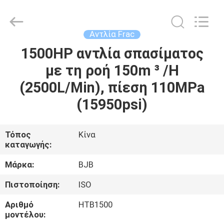
Pump
Co.,
Ltd..
All
Rights
Αντλία Frac
Reserved.
Developed
by
1500HP αντλία σπασίματος
ΣΠΊΤΙ
ECER
με τη ροή 150m ³ /H
ΠΡΟΪΌΝΤΑ
(2500L/Min), πίεση 110MPa
(15950psi)
ΠΕΡΊΠΟΥ
ΕΜΕΊΣ
Τόπος
Κίνα
καταγωγής:
ΓΎΡΟΣ
Μάρκα:
BJB
ΕΡΓΟΣΤΑΣΊΩΝ
Πιστοποίηση:
ISO
Αριθμό
HTB1500
ΠΟΙΟΤΙΚΌΣ
μοντέλου: