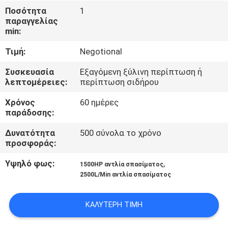
ΈΛΕΓΧΟΣ
Ποσότητα
1
παραγγελίας
min:
ΜΑΣ
Τιμή:
Negotional
ΕΛΆΤΕ
ΣΕ
Συσκευασία
Εξαγόμενη ξύλινη περίπτωση ή
λεπτομέρειες:
περίπτωση σιδήρου
ΕΠΑΦΉ
Χρόνος
60 ημέρες
ΜΕ
παράδοσης:
Δυνατότητα
500 σύνολα το χρόνο
ΖΗΤΉΣΤΕ
προσφοράς:
ΈΝΑ
Υψηλό φως:
,
1500HP αντλία σπασίματος
ΑΠΌΣΠΑΣΜΑ
2500L/Min αντλία σπασίματος
ΚΑΛΎΤΕΡΗ ΤΙΜΉ
SITEMAP