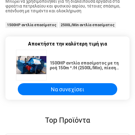
Μπορεί
να χρησιμοποιηθεί για
τη διαλείπουσα εργασία στα
φρεάτια πετρελαίου και φυσικού αερίου, τέτοιες σπάσιμο,
επένδυση με τσιμέντο και ολοκλήρωση
1500HP αντλία σπασίματος
2500L/Min αντλία σπασίματος
Αποκτήστε την καλύτερη τιμή για
1500HP αντλία σπασίματος με τη
ροή 150m ³ /H (2500L/Min), πίεση
110MPa (15950psi)
Να συνεχίσει
Top Προϊόντα