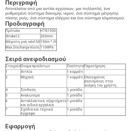
Περιγραφή
Αποτελείται από μια αντλία εγχύσεων, μια πολλαπλή, ένα
ρυθμισμένο σύστημα διανομής νερού, ένα σύστημα μέτρησης
πίεσης ροής, ένα σύστημα ελέγχου και ένα σύστημα κλιματισμού.
Προδιαγραφή
Πρότυπο
HTB1500
Stroke12
203mm
Μέγιστη ροή rate150
150m ³ /h
Max.Discharge πίεση
110MPa
Σειρά ανεφοδιασμού
Στοιχείο
Όνομα προϊόντων
Ποσότητα
Παρατήρηση
1
Αντλία
1 κομμάτι
2
Μηχανή
1 κομμάτι
Επιλεγμένος
βασισμένος στην
ανάγκη του χρήστη
4
Σύνδεση
1 μονάδα
5
Αναλώσιμα
1 μονάδα
6
Ανταλλακτικά, εξαρτήματα
1 μονάδα
και ειδικά εργαλεία
7
Σχέδια και τεχνικά
1 μονάδα
έγγραφα
Εφαρμογή