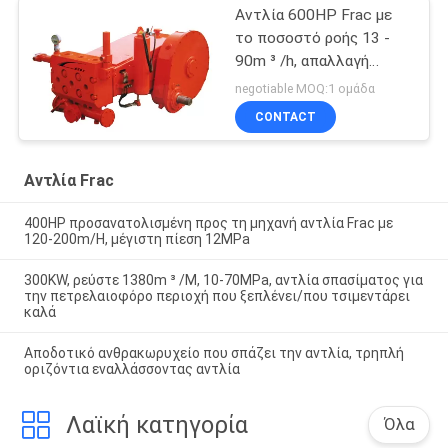
Αντλία 600HP Frac με
το ποσοστό ροής 13 -
90m ³ /h, απαλλαγή
Pressure10 - 70Mpa
negotiable MOQ:1 ομάδα
CONTACT
Αντλία Frac
400HP προσανατολισμένη προς τη μηχανή αντλία Frac με
120-200m/H, μέγιστη πίεση 12MPa
300KW, ρεύστε 1380m ³ /M, 10-70MPa, αντλία σπασίματος για
την πετρελαιοφόρο περιοχή που ξεπλένει/που τσιμεντάρει
καλά
Αποδοτικό ανθρακωρυχείο που σπάζει την αντλία, τρηπλή
οριζόντια εναλλάσσοντας αντλία
Λαϊκή κατηγορία
Όλα