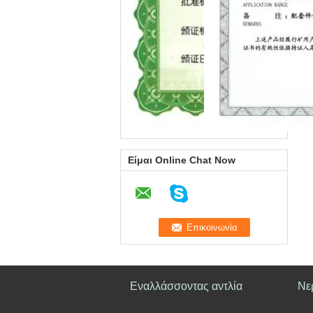
Είμαι Online Chat Now
Εναλλάσσοντας αντλία
Νε