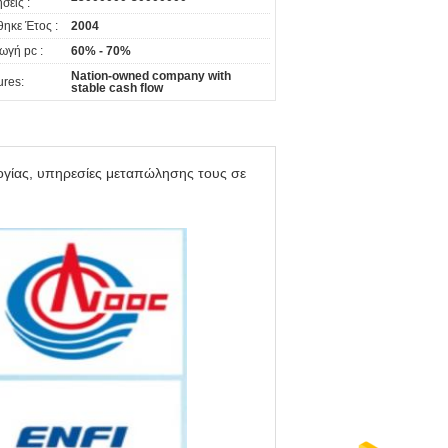
σεις :
θηκε Έτος :
2004
ωγή pc :
60% - 70%
Nation-owned company with
ures:
stable cash flow
λογίας, υπηρεσίες μεταπώλησης τους σε