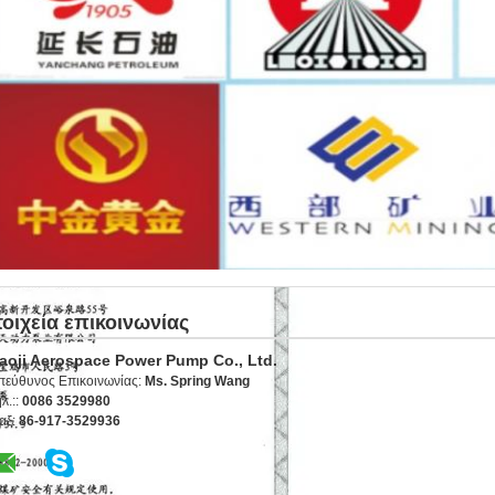
τοιχεία επικοινωνίας
aoji Aerospace Power Pump Co., Ltd.
πεύθυνος Επικοινωνίας:
Ms. Spring Wang
λ.::
0086 3529980
αξ:
86-917-3529936