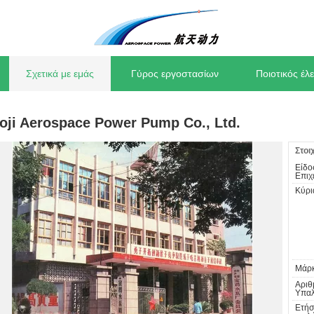
Σχετικά με εμάς
Γύρος εργοστασίων
Ποιοτικός έλ
oji Aerospace Power Pump Co., Ltd.
Στοι
Είδο
Επιχ
Κύρι
Μάρκ
Αριθ
Υπαλ
Ετήσ