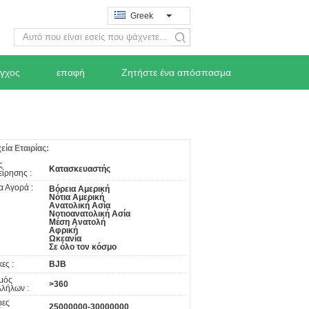
Greek
search
εγχος
επαφή
Ζητήστε ένα απόσπασμα
χεία Εταιρίας:
ς
Κατασκευαστής
είρησης :
α Αγορά :
Βόρεια Αμερική
Νότια Αμερική
Ανατολική Ασία
Νοτιοανατολική Ασία
Μέση Ανατολή
Αφρική
Ωκεανία
Σε όλο τον κόσμο
ες :
BJB
μός
>360
λήλων :
ιες
25000000-30000000