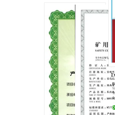
Σ
B
Υ
Τη
Φ