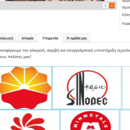
πωλή
1
2
Ιδρύ
Εξαγ
Feat
ισαγωγή
Ιστορία
Υπηρεσία
Η ομάδα μας
οσφέρουμε την ειλικρινή, ακριβή και επαγγελματική υποστήριξη τεχνο
ους πελάτες μας!