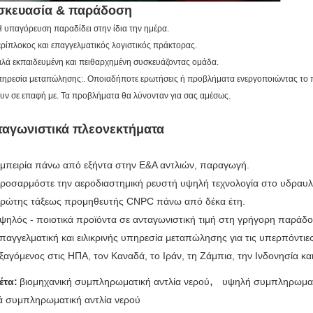
σκευασία & παράδοση
 υπαγόρευση παραδίδει στην ίδια την ημέρα.
ερίπλοκος και επαγγελματικός λογιστικός πράκτορας.
αλά εκπαιδευμένη και πειθαρχημένη συσκευάζοντας ομάδα.
πηρεσία μεταπώλησης:. Οποιαδήποτε ερωτήσεις ή προβλήματα ενεργοποιώντας το π
υν σε επαφή με. Τα προβλήματα θα λύνονταν για σας αμέσως.
ταγωνιστικά πλεονεκτήματα
εμπειρία πάνω από εξήντα στην Ε&Α αντλιών, παραγωγή.
Προσαρμόστε την αεροδιαστημική ρευστή υψηλή τεχνολογία στο υδραυλικ
Πρώτης τάξεως προμηθευτής CNPC πάνω από δέκα έτη.
Υψηλός - ποιοτικά προϊόντα σε ανταγωνιστική τιμή στη γρήγορη παράδ
Επαγγελματική και ειλικρινής υπηρεσία μεταπώλησης για τις υπερπόντιε
Εξαγόμενος στις ΗΠΑ, τον Καναδά, το Ιράν, τη Ζάμπια, την Ινδονησία κα
,
έτα:
βιομηχανική συμπληρωματική αντλία νερού
υψηλή συμπληρωματ
ά συμπληρωματική αντλία νερού