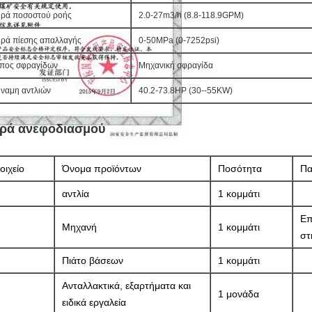
ιρά ποσοστού ροής
2.0-27m3/h (8.8-118.9GPM)
ιρά πίεσης απαλλαγής
0-50MPa (0-7252psi)
πος σφραγίδων
Μηχανική σφραγίδα
ναμη αντλιών
40.2-73.8HP (30--55KW)
ιρά ανεφοδιασμού
οιχείο
Όνομα προϊόντων
Ποσότητα
Πα
αντλία
1 κομμάτι
Επ
Μηχανή
1 κομμάτι
στ
Πιάτο βάσεων
1 κομμάτι
Ανταλλακτικά, εξαρτήματα και
1 μονάδα
ειδικά εργαλεία