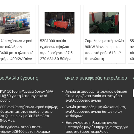
τλία εγχύσεων νερού
5ZB1000 αντλία
Συμπληρωματική αντλία
55
ντε-κυλίνδρων
εγχύσεων υψηλού
90KW Moviable με το
αν
B400 με το ηλεκτρικό
νερού, ενέργεια 37.5-
ποσοστό ροής 612m ³
πί
νητήρα 400KW Drive
270M3/h&0-50Mpa -
/H, ανώτατη
40
αποταμίευση για το
συμπληρωματική πίεση
συ
πος:
Αντλία δυτών,
πλύσιμο που
25Mpa, Max.Discahrge
με
ζόντια, filve
κυκλοφορεί καλά το
Pressure40Mpa
ελ
ρό Αντλία έγχυσης
λινδροι
αντλία μεταφοράς πετρελαίου
σύστημα
της DN:
40110mm
Χρήση:
Αντλία ώθησης
Χ
αρμογή:
Καθαρό
Ποσοστό ροής:
37.5-
ή νερό εγχύσεων
ώθ
KW, 10100m ³/αντλία δυτών MPA
Αντλία μεταφοράς πετρελαίου υψηλού
ρό ή παραχθείσα
270M3/h
Δομή:
Τρηπλή
δο
 H@50 για τη λειτουργία καλά
Cruid, οριζόντια ενιαία να ενεργήσει
τρυσης
εναλλάσσοντας αντλία
χυση νερού σε έναν
Πίεση:
0-50MPa
οριζόντια
εν
800 αντλία εγχύσεων νερού υψηλής
Αντλία μεταφοράς υψηλών καυσίμων,
ιαίο καλά
Ποσοστό δύναμης:
εναλλάσσοντας αντλία
Θε
δοτικότητας στον οριζόντιο τύπο
εναλλάσσοντας αντλία δυτών τριών
σοστό ροής:
15-
1000KW
Θεωρία:
Να ενεργήσει
Πί
ών Quintuplex με 30-216m3/το
κυλίνδρων
1m3/h
Τύπος σφραγίδων:
Singel αντλία δυτών
κα
0-50Mpa
Επαγγελματική ηλεκτρική αντλία
Σφραγίδα Merchanic
Ποσοστό ροής:
6-
2
λία εγχύσεων νερού πέντε-
μεταφοράς μαζούτ υψηλής αντοχής για
12M3/H
ίνδρων 5ZB400 με το ηλεκτρικό
τους σταθμούς πετρελαίου