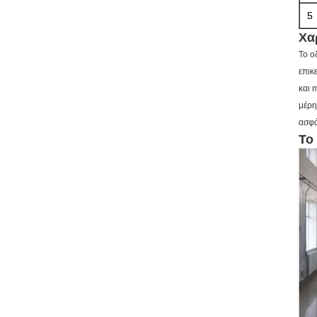
5
Χα
Το ο
επικ
και 
μέρη
ασφά
Το