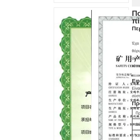
Πο
πί
Πε
Έχει
θόρυ
συντ
τύπο
Εφ
Είνα
σύστ
Πρ
Π
Δύ
Κτ