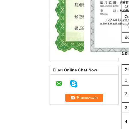
Σε
Σε
Τύ
Δύ
Σε
Στ
Είμαι Online Chat Now
1
2
3
4