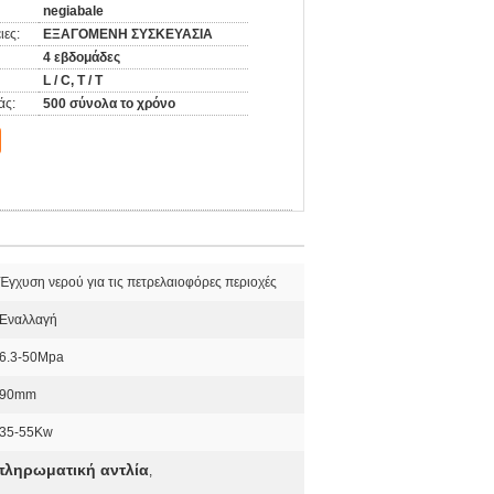
negiabale
ιες:
ΕΞΑΓΟΜΕΝΗ ΣΥΣΚΕΥΑΣΙΑ
4 εβδομάδες
L / C, T / T
άς:
500 σύνολα το χρόνο
Έγχυση νερού για τις πετρελαιοφόρες περιοχές
Εναλλαγή
6.3-50Mpa
90mm
35-55Kw
ληρωματική αντλία
,