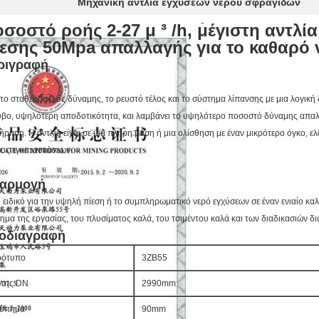
Μηχανική αντλία εγχύσεων νερού σφραγίδων
σοστό ροής 2-27 μ ³ /h, μέγιστη αντλί
εσης 50Mpa απαλλαγής για το καθαρό 
ριγραφή
 το σταθερό τέλος δύναμης, το ρευστό τέλος και το σύστημα λίπανσης με μια λογική
βο, υψηλότερη αποδοτικότητα, και λαμβάνει το υψηλότερο ποσοστό δύναμης απαλλα
ήρηση. Η αντλία είναι σε μια πλήρη βάση ή μια ολίσθηση με έναν μικρότερο όγκο,
υς εγκαταστάσεων.
αρμογή
ι ειδικό για την υψηλή πίεση ή το συμπληρωματικό νερό εγχύσεων σε έναν ενιαίο κ
ημα της εργασίας, του πλυσίματος καλά, του τσιμέντου καλά και των διαδικασιών δ
οδιαγραφή
ρότυπο
3ZB55
της DN
2990mm
ύπημα
90mm