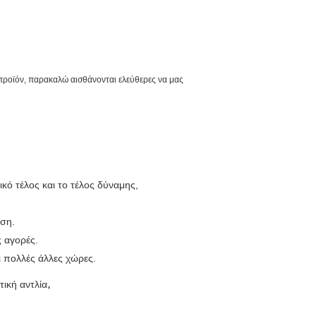
ροϊόν, παρακαλώ αισθάνονται ελεύθερες να μας
ό τέλος και το τέλος δύναμης,
οση.
ς αγορές.
ι πολλές άλλες χώρες.
,
ική αντλία