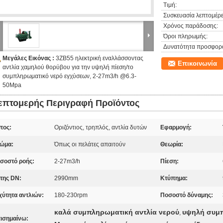
Τιμή:
Συσκευασία λεπτομέρε
Χρόνος παράδοσης:
Όροι πληρωμής:
Δυνατότητα προσφορ
Μεγάλες Εικόνας :
3ZB55 ηλεκτρική εναλλάσσοντας
Επικοινωνία
αντλία χαμηλού θορύβου για την υψηλή πίεση/το
συμπληρωματικό νερό εγχύσεων, 2-27m3/h @6.3-
50Mpa
επτομερής Περιγραφή Προϊόντος
πος:
Οριζόντιος, τρηπλός, αντλία δυτών
Εφαρμογή:
ώμα:
Όπως οι πελάτες απαιτούν
Θεωρία:
σοστό ροής:
2-27m3/h
Πίεση:
της DN:
2990mm
Κτύπημα:
χύτητα αντλιών:
180-230rpm
Ποσοστό δύναμης:
καλά συμπληρωματική αντλία νερού
υψηλή συμπ
,
ισημαίνω: