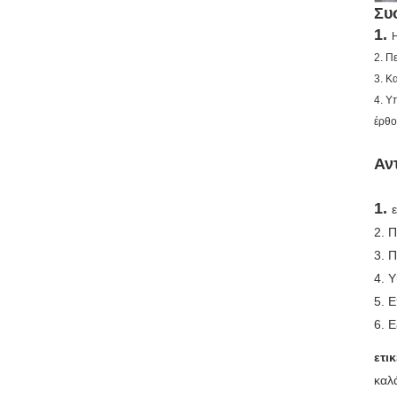
Συ
1.
Η
2. Π
3. Κ
4. Υ
έρθο
Αν
1.
2. 
3. 
4. 
5. 
6. 
ετικ
καλ