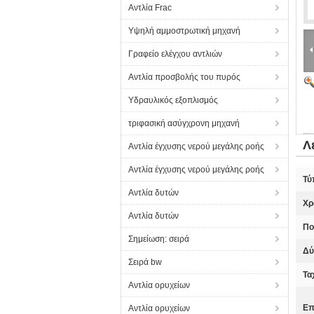
Αντλία Frac
Υψηλή αμμοστρωτική μηχανή
Γραφείο ελέγχου αντλιών
Αντλία προσβολής του πυρός
Υδραυλικός εξοπλισμός
τριφασική ασύγχρονη μηχανή
Λ
Αντλία έγχυσης νερού μεγάλης ροής
Αντλία έγχυσης νερού μεγάλης ροής
Τύ
Αντλία δυτών
Χρ
Αντλία δυτών
Πο
Σημείωση: σειρά
Δύ
Σειρά bw
Τα
Αντλία ορυχείων
Επ
Αντλία ορυχείων