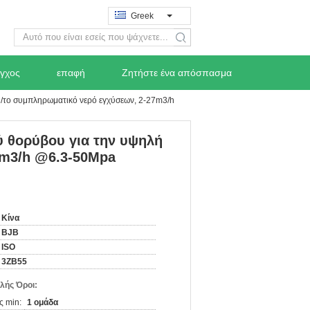
Greek
search
εγχος
επαφή
Ζητήστε ένα απόσπασμα
η/το συμπληρωματικό νερό εγχύσεων, 2-27m3/h
ύ θορύβου για την υψηλή
7m3/h @6.3-50Mpa
Κίνα
BJB
ISO
3ZB55
λής Όροι:
ς min:
1 ομάδα