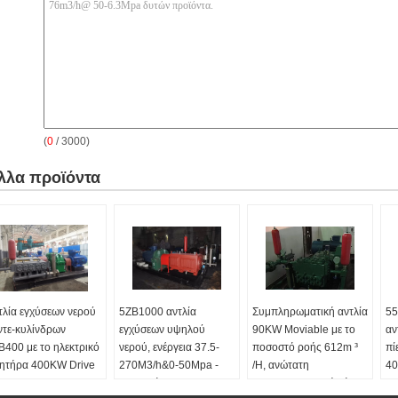
(
0
/ 3000)
λλα προϊόντα
τλία εγχύσεων νερού
5ZB1000 αντλία
Συμπληρωματική αντλία
55
ντε-κυλίνδρων
εγχύσεων υψηλού
90KW Moviable με το
αν
B400 με το ηλεκτρικό
νερού, ενέργεια 37.5-
ποσοστό ροής 612m ³
πί
νητήρα 400KW Drive
270M3/h&0-50Mpa -
/H, ανώτατη
40
αποταμίευση για το
συμπληρωματική πίεση
συ
πος:
Αντλία δυτών,