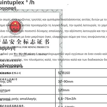
intuplex ³ /h
ριγραφή
οι σειρές είναι οριζόντιες τρηπλές και quintuplex εναλλάσσοντας αντλίες δυτών με τ
ημα λίπανσης. Η αντλία προσαρμόζει τη λογική δομή, την ομαλή λειτουργία, το χα
άνει το υψηλότερο ποσοστό δύναμης απαλλαγής, την αξιόπιστη λειτουργία και την 
 ή μια ολίσθηση με έναν μικρότερο όγκο, ελαφρύτερο σώμα για τους ανυψώνοντας 
αρμογή
ι ειδικό για την υψηλή πίεση ή το συμπληρωματικό νερό εγχύσεων σε έναν ενιαίο κ
ημα της εργασίας, του πλυσίματος καλά, του τσιμέντου καλά και των διαδικασιών δ
οδιαγραφή
ρότυπο
5ZB160
ύτης DN
32~90mm
τύπημα
120mm
οσοστό ροής απαλλαγής
6.5~76m3/h