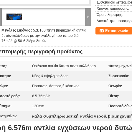
Συσκευασία λεπτομέρε
Χρόνος παράδοσης:
Όροι πληρωμής:
Δυνατότητα προσφορ
Μεγάλες Εικόνας :
5ZB160 πέντε βιομηχανική αντλία
Επικοινωνία
δυτών κυλίνδρων με την εναλλαγή του τύπου 6.5-
76m3/h@ 50-6.3Mpa δυτών
επτομερής Περιγραφή Προϊόντος
πος:
Οριζόντια αντλία δυτών πέντε κυλίνδρων
τύπος μηχανώ
ιότητα:
Νέος & υψηλή επίδοση
Συσκευασία:
ώμα:
Πράσινος, άσπρος ή κόκκινος
Θεωρία:
σοστό ροής:
6.5-76m3/h
Πίεση:
ύπημα:
120mm
Ποσοστό δύνα
καλά συμπληρωματική αντλία νερού
βιομηχανικ
ισημαίνω:
,
ή 6.576m αντλία εγχύσεων νερού δυτώ