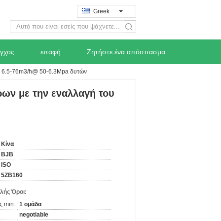
Greek
search
εγχος
επαφή
Ζητήστε ένα απόσπασμα
ου 6.5-76m3/h@ 50-6.3Mpa δυτών
ρων με την εναλλαγή του
Κίνα
BJB
ISO
5ZB160
λής Όροι:
ς min:
1 ομάδα
negotiable