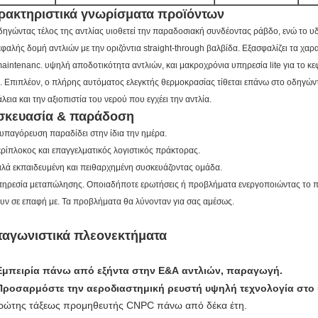
ρακτηριστικά γνωρίσματα προϊόντων
δηγώντας τέλος της αντλίας υιοθετεί την παραδοσιακή συνδέοντας ράβδο, ενώ το υδρ
εφαλής δομή αντλιών με την οριζόντια straight-through βαλβίδα. Εξασφαλίζει τα χα
maintenanc. υψηλή αποδοτικότητα αντλιών, και μακροχρόνια υπηρεσία lite για το κε
. Επιπλέον, ο πλήρης αυτόματος ελεγκτής θερμοκρασίας τίθεται επάνω στο οδηγώντ
λεια και την αξιοπιστία του νερού που εγχέει την αντλία.
σκευασία & παράδοση
υπαγόρευση παραδίδει στην ίδια την ημέρα.
ρίπλοκος και επαγγελματικός λογιστικός πράκτορας.
λά εκπαιδευμένη και πειθαρχημένη συσκευάζοντας ομάδα.
ηρεσία μεταπώλησης. Οποιαδήποτε ερωτήσεις ή προβλήματα ενεργοποιώντας το πρ
υν σε επαφή με. Τα προβλήματα θα λύνονταν για σας αμέσως.
ταγωνιστικά πλεονεκτήματα
Εμπειρία πάνω από εξήντα στην Ε&Α αντλιών, παραγωγή.
Προσαρμόστε την αεροδιαστημική ρευστή υψηλή τεχνολογία στο υδ
ρώτης τάξεως προμηθευτής CNPC πάνω από δέκα έτη.