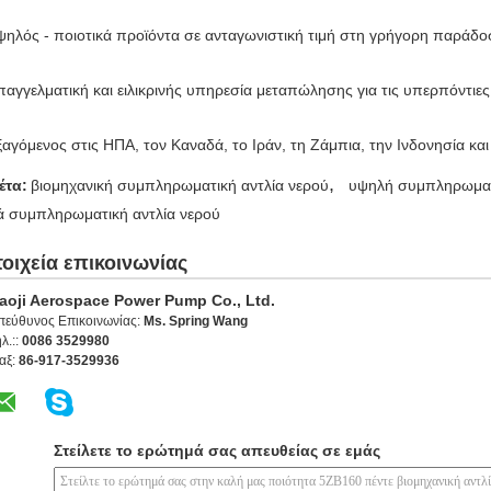
ψηλός - ποιοτικά προϊόντα σε ανταγωνιστική τιμή στη γρήγορη παράδο
παγγελματική και ειλικρινής υπηρεσία μεταπώλησης για τις υπερπόντιες
ξαγόμενος στις ΗΠΑ, τον Καναδά, το Ιράν, τη Ζάμπια, την Ινδονησία κα
,
έτα:
βιομηχανική συμπληρωματική αντλία νερού
υψηλή συμπληρωματ
ά συμπληρωματική αντλία νερού
τοιχεία επικοινωνίας
aoji Aerospace Power Pump Co., Ltd.
πεύθυνος Επικοινωνίας:
Ms. Spring Wang
λ.::
0086 3529980
αξ:
86-917-3529936
Στείλετε το ερώτημά σας απευθείας σε εμάς