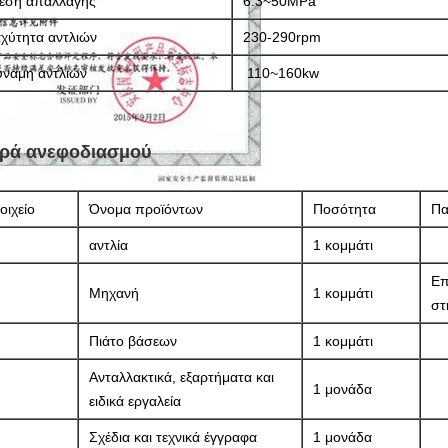
ίεση απαλλαγής
6.3~50MPa
χύτητα αντλιών
230-290rpm
ύναμη αντλιών
110~160kw
ιρά ανεφοδιασμού
οιχείο
Όνομα προϊόντων
Ποσότητα
Πα
αντλία
1 κομμάτι
Επ
Μηχανή
1 κομμάτι
στ
Πιάτο βάσεων
1 κομμάτι
Ανταλλακτικά, εξαρτήματα και
1 μονάδα
ειδικά εργαλεία
Σχέδια και τεχνικά έγγραφα
1 μονάδα