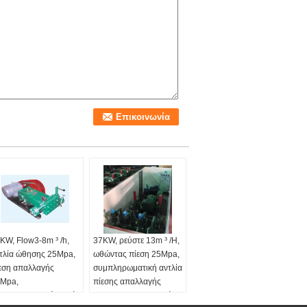
KW, Flow3-8m ³ /h,
37KW, ρεύστε 13m ³ /H,
τλία ώθησης 25Mpa,
ωθώντας πίεση 25Mpa,
εση απαλλαγής
συμπληρωματική αντλία
Mpa,
πίεσης απαλλαγής
μπληρωματική αντλία
40Mpa για την κινητή