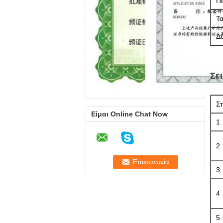
Π
Τα
Δ
Σε
Στ
Είμαι Online Chat Now
1
2
3
4
5