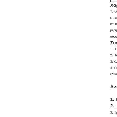
Χα
Το ο
επικ
και 
μέρη
ασφά
Συ
1.
Η 
2.
Πε
3.
Κα
4.
Υπ
έρθο
Αν
1.
2.
Π
3.