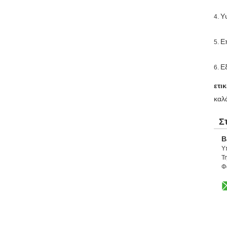
Υ
4.
Ε
5.
Ε
6.
ετικ
καλ
Σ
B
Υ
Τη
Φ