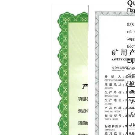
Qu
Πε
5ZB 
σύστ
λαμβ
βάση
Εφ
Είνα
σύστ
Πρ
Π
Δ
Κ
Π