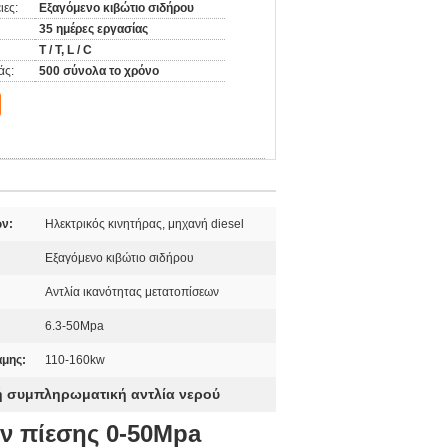
ιες:
Εξαγόμενο κιβώτιο σιδήρου
35 ημέρες εργασίας
T / T, L / C
άς:
500 σύνολα το χρόνο
ν:
Ηλεκτρικός κινητήρας, μηχανή diesel
Εξαγόμενο κιβώτιο σιδήρου
Αντλία ικανότητας μετατοπίσεων
6.3-50Mpa
μης:
110-160kw
ή συμπληρωματική αντλία νερού
ν πίεσης 0-50Mpa