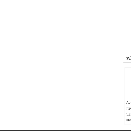
Ά
Αν
πέ
5Z
κι
Τύ