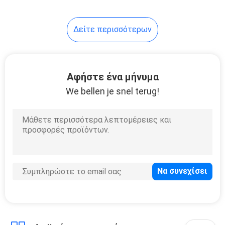
10
Δείτε περισσότερων
Υψηλή
αμμοστρωτική
μηχανή
Αφήστε ένα μήνυμα
We bellen je snel terug!
4
Γραφείο ελέγχου
αντλιών