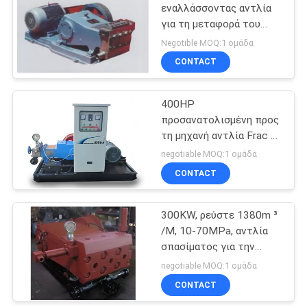
εναλλάσσοντας αντλία
για τη μεταφορά του
5
καθαρού νερού/του
Negotible MOQ:1 ομάδα
διαβρωτικού υγρού
Αντλία
CONTACT
ρευστοκονιάματος
400HP
προσανατολισμένη προς
τη μηχανή αντλία Frac με
120-200m/H, μέγιστη
negotiable MOQ:1 ομάδα
πίεση 12MPa
CONTACT
7
300KW, ρεύστε 1380m ³
Αντλία Frac
/M, 10-70MPa, αντλία
σπασίματος για την
πετρελαιοφόρο περιοχή
negotiable MOQ:1 ομάδα
που ξεπλένει/που
CONTACT
τσιμεντάρει καλά