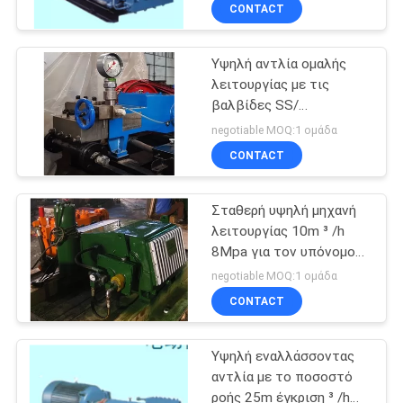
ΈΛΕΓΧΟΣ
CONTACT
Υψηλή αντλία ομαλής
ΜΑΣ
11
λειτουργίας με τις
ΕΛΆΤΕ
βαλβίδες SS/
εναλλάσσοντας
ΣΕ
αναρρόφησης και
negotiable MOQ:1 ομάδα
αντλία δυτών
απαλλαγής χάλυβα
ΕΠΑΦΉ
CONTACT
ΜΕ
Σταθερή υψηλή μηχανή
λειτουργίας 10m ³ /h
ΖΗΤΉΣΤΕ
8Mpa για τον υπόνομο
15
de - που ξελεπιάζει/που
ΈΝΑ
negotiable MOQ:1 ομάδα
καθαρίζει
Γεωτρήσεις αντλία
CONTACT
ΑΠΌΣΠΑΣΜΑ
λάσπη
Υψηλή εναλλάσσοντας
SITEMAP
αντλία με το ποσοστό
ροής 25m έγκριση ³ /h