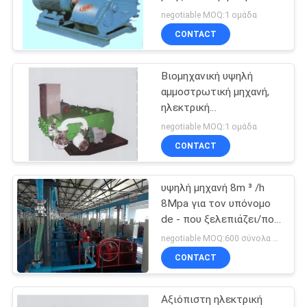
ISO
PRIVACY
negotiable MOQ:1 ομάδα
CONTACT
POLICY
4
Εξόρυξη υδαρής
Βιομηχανική υψηλή
αμμοστρωτική μηχανή,
κοπριά αντλία
ηλεκτρική
εναλλάσσοντας αντλία
negotiable MOQ:1 ομάδα
υψηλής επίδοσης
CONTACT
υψηλή μηχανή 8m ³ /h
13
8Mpa για τον υπόνομο
αντλία μεταφοράς
de - που ξελεπιάζει/που
εκβαθύνει
negotiable MOQ:600 σύνολα το χρόνο
πετρελαίου
CONTACT
Αξιόπιστη ηλεκτρική